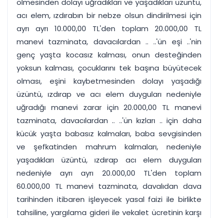
ölmesinden dolayı uğradıkları ve yaşadıkları üzüntü,
acı elem, ızdırabın bir nebze olsun dindirilmesi için
ayrı ayrı 10.000,00 TL'den toplam 20.000,00 TL
manevi tazminata, davacılardan .. ..'ün eşi ..'nin
genç yaşta kocasız kalması, onun desteğinden
yoksun kalması, çocuklarını tek başına büyütecek
olması, eşini kaybetmesinden dolayı yaşadığı
üzüntü, ızdırap ve acı elem duyguları nedeniyle
uğradığı manevi zarar için 20.000,00 TL manevi
tazminata, davacılardan .. ..'ün kızları .. için daha
kücük yaşta babasız kalmaları, baba sevgisinden
ve şefkatinden mahrum kalmaları, nedeniyle
yaşadıkları üzüntü, ızdırap acı elem duyguları
nedeniyle ayrı ayrı 20.000,00 TL'den toplam
60.000,00 TL manevi tazminata, davalıdan dava
tarihinden itibaren işleyecek yasal faizi ile birlikte
tahsiline, yargılama gideri ile vekalet ücretinin karşı