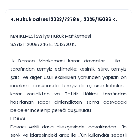
çalışsın
Ajanda ve
Finans ve Kasa
Etkinlikler
Hesap, kasa ve cari
Duruşma ve görev
takibi
4. Hukuk Dairesi 2023/7378 E., 2025/15096 K.
takvimi
Raporlar ve Çıkt
Hatırlatma ve
Tek tıkla profesyonel
Bildirim
MAHKEMESİ :Asliye Hukuk Mahkemesi
rapor
Süreleri asla kaçırmayın
SAYISI : 2008/246 E., 2012/20 K.
Tek panelde uçtan uca yönetim
UYAP & UETS entegrasyonundan finansa, hepsi bir arada.
İlk Derece Mahkemesi kararı davacılar ... ile ...
Tüm özellikleri inceleyin
Ücretsiz Başlayın
tarafından temyiz edilmekle; kesinlik, süre, temyiz
şartı ve diğer usul eksiklikleri yönünden yapılan ön
inceleme sonucunda, temyiz dilekçesinin kabulüne
karar verildikten ve Tetkik Hâkimi tarafından
hazırlanan rapor dinlendikten sonra dosyadaki
belgeler incelenip gereği düşünüldü:
I. DAVA
Davacı vekili dava dilekçesinde; davalılardan ...'in
sevk ve idaresindeki araç ile ..'ün kullandığı sepetli