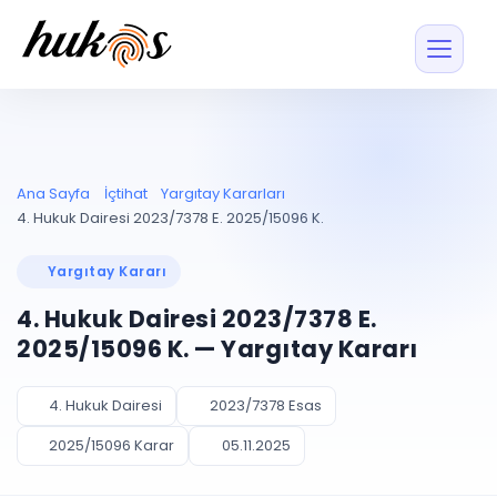
Özellikler
Fiyatlar
ENTEGRASYONLAR
YÖNETİM
UYAP
Dosya ve İçerikl
Ana Sayfa
İçtihat
Yargıtay Kararları
Blog
Entegrasyonu
Tüm dosyalar tek
ekranda
UYAP ile otomatik
4. Hukuk Dairesi 2023/7378 E. 2025/15096 K.
senkron
Evrak ve Klasör
İçtihat
UYAP Evrak
Düzenleyin, hızlı erişi
Yargıtay Kararı
Entegrasyonu
İletişim
Kişiler ve İletişi
Evrakları tek tıkla aktarın
4. Hukuk Dairesi 2023/7378 E.
Müvekkil ve taraf reh
UETS Entegrasyonu
2025/15096 K. — Yargıtay Kararı
Tebligatları anında
Vekalet Yöneti
Ücretsiz Başlayın
Giriş Yap
görün
Vekaletname ve yetk
takibi
4. Hukuk Dairesi
2023/7378 Esas
PLANLAMA & TAKİP
AKILLI & FİNANS
2025/15096 Karar
05.11.2025
Otomasyon
Pano ve Takip
YENİ
Kuralları kurun, sist
Günlük işler tek bakışta