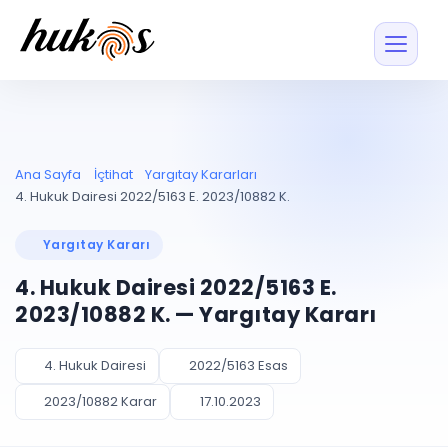
Özellikler
Fiyatlar
ENTEGRASYONLAR
YÖNETİM
UYAP
Dosya ve İçerikl
Ana Sayfa
İçtihat
Yargıtay Kararları
Blog
Entegrasyonu
Tüm dosyalar tek
ekranda
UYAP ile otomatik
4. Hukuk Dairesi 2022/5163 E. 2023/10882 K.
senkron
Evrak ve Klasör
İçtihat
UYAP Evrak
Düzenleyin, hızlı erişi
Yargıtay Kararı
Entegrasyonu
İletişim
Kişiler ve İletişi
Evrakları tek tıkla aktarın
4. Hukuk Dairesi 2022/5163 E.
Müvekkil ve taraf reh
UETS Entegrasyonu
2023/10882 K. — Yargıtay Kararı
Tebligatları anında
Vekalet Yöneti
Ücretsiz Başlayın
Giriş Yap
görün
Vekaletname ve yetk
takibi
4. Hukuk Dairesi
2022/5163 Esas
PLANLAMA & TAKİP
AKILLI & FİNANS
2023/10882 Karar
17.10.2023
Otomasyon
Pano ve Takip
YENİ
Kuralları kurun, sist
Günlük işler tek bakışta