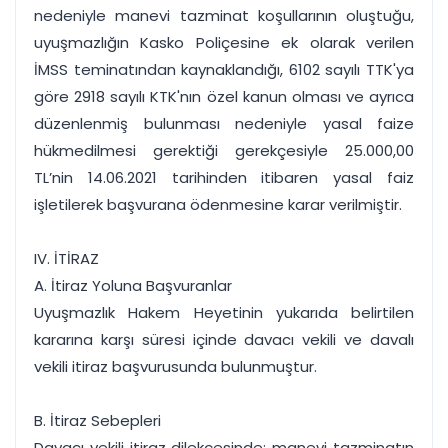
nedeniyle manevi tazminat koşullarının oluştuğu,
uyuşmazlığın Kasko Poliçesine ek olarak verilen
İMSS teminatından kaynaklandığı, 6102 sayılı TTK'ya
göre 2918 sayılı KTK'nın özel kanun olması ve ayrıca
düzenlenmiş bulunması nedeniyle yasal faize
hükmedilmesi gerektiği gerekçesiyle 25.000,00
TL’nin 14.06.2021 tarihinden itibaren yasal faiz
işletilerek başvurana ödenmesine karar verilmiştir.
IV. İTİRAZ
A. İtiraz Yoluna Başvuranlar
Uyuşmazlık Hakem Heyetinin yukarıda belirtilen
kararına karşı süresi içinde davacı vekili ve davalı
vekili itiraz başvurusunda bulunmuştur.
B. İtiraz Sebepleri
Davacı vekili itiraz dilekçesinde; manevi tazminatın