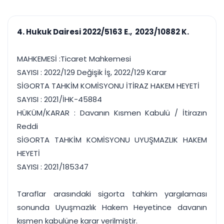
çalışsın
Ajanda ve
Finans ve Kasa
Etkinlikler
Hesap, kasa ve cari
Duruşma ve görev
takibi
4. Hukuk Dairesi 2022/5163 E., 2023/10882 K.
takvimi
Raporlar ve Çıkt
Hatırlatma ve
Tek tıkla profesyonel
Bildirim
MAHKEMESİ :Ticaret Mahkemesi
rapor
Süreleri asla kaçırmayın
SAYISI : 2022/129 Değişik İş, 2022/129 Karar
SİGORTA TAHKİM KOMİSYONU İTİRAZ HAKEM HEYETİ
Tek panelde uçtan uca yönetim
UYAP & UETS entegrasyonundan finansa, hepsi bir arada.
SAYISI : 2021/İHK-45884
Tüm özellikleri inceleyin
Ücretsiz Başlayın
HÜKÜM/KARAR : Davanın Kısmen Kabulü / İtirazın
Reddi
SİGORTA TAHKİM KOMİSYONU UYUŞMAZLIK HAKEM
HEYETİ
SAYISI : 2021/185347
Taraflar arasındaki sigorta tahkim yargılaması
sonunda Uyuşmazlık Hakem Heyetince davanın
kısmen kabulüne karar verilmiştir.