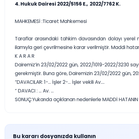
4. Hukuk Dairesi 2022/5156 E., 2022/7762 K.
MAHKEMESİ :Ticaret Mahkemesi
Taraflar arasındaki tahkim davasından dolayı yerel 
ilamıyla geri çevrilmesine karar verilmiştir. Maddi hat
K A R A R
Dairemiz’in 23/02/2022 gün, 2022/1019-2022/3230 sayılı 
gerekmiştir. Buna göre, Dairemizin 23/02/2022 gün, 202
“DAVACILAR: 1-... İşler 2-... İşler vekili Av....
“ DAVACI : ... Av. ...
SONUÇ:Yukarıda açıklanan nedenlerle MADDİ HATANIN DÜ
Bu kararı dosyanızda kullanın