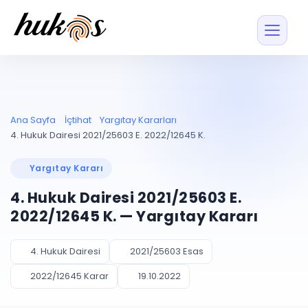
Özellikler
Fiyatlar
ENTEGRASYONLAR
YÖNETİM
UYAP
Dosya ve İçerikl
Ana Sayfa
İçtihat
Yargıtay Kararları
Blog
Entegrasyonu
Tüm dosyalar tek
ekranda
UYAP ile otomatik
4. Hukuk Dairesi 2021/25603 E. 2022/12645 K.
senkron
Evrak ve Klasör
İçtihat
UYAP Evrak
Düzenleyin, hızlı erişi
Yargıtay Kararı
Entegrasyonu
İletişim
Kişiler ve İletişi
Evrakları tek tıkla aktarın
4. Hukuk Dairesi 2021/25603 E.
Müvekkil ve taraf reh
UETS Entegrasyonu
2022/12645 K. — Yargıtay Kararı
Tebligatları anında
Vekalet Yöneti
Ücretsiz Başlayın
Giriş Yap
görün
Vekaletname ve yetk
takibi
4. Hukuk Dairesi
2021/25603 Esas
PLANLAMA & TAKİP
AKILLI & FİNANS
2022/12645 Karar
19.10.2022
Otomasyon
Pano ve Takip
YENİ
Kuralları kurun, sist
Günlük işler tek bakışta