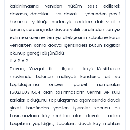
kaldırılmasına, yeniden hüküm tesis edilerek
davanın, davalılar ... ve davalı .... yönünden pasif
husumet yokluğu nedeniyle reddine dair verilen
kararın, süresi içinde davacı vekili tarafından temyiz
edilmesi üzerine temyiz dilekçesinin kabulüne karar
verildikten sonra dosya içerisindeki bütün kağıtlar
okunup gereği düşünüldü:
K A R A R
Davacı; Yozgat ili ... ilçesi ... köyü Kesikburun
mevkiinde bulunan mülkiyeti kendisine ait ve
toplulaştırma öncesi parsel numaraları
1502,1503,1504 olan taşınmazların verimli ve sulu
tarlalar olduğunu, toplulaştırma aşamasında davalı
şirket tarafından yapılan işlemler sonucu bu
taşınmazların köy muhtarı olan davalı ... adına
tespitinin yapıldığını, tapuların davalı köy muhtarı