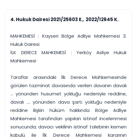
çalışsın
Ajanda ve
Finans ve Kasa
Etkinlikler
Hesap, kasa ve cari
Duruşma ve görev
takibi
4. Hukuk Dairesi 2021/25603 E., 2022/12645 K.
takvimi
Raporlar ve Çıkt
Hatırlatma ve
Tek tıkla profesyonel
Bildirim
MAHKEMESİ : Kayseri Bölge Adliye Mahkemesi 3.
rapor
Süreleri asla kaçırmayın
Hukuk Dairesi
İLK DERECE MAHKEMESİ : Yerköy Asliye Hukuk
Tek panelde uçtan uca yönetim
UYAP & UETS entegrasyonundan finansa, hepsi bir arada.
Mahkemesi
Tüm özellikleri inceleyin
Ücretsiz Başlayın
Taraflar arasındaki İlk Derece Mahkemesinde
görülen tazminat davasında verilen davanın davalı
... yönünden husumet yokluğu nedeniyle reddine,
davalı .... yönünden dava şartı yokluğu nedeniyle
reddine ilişkin hüküm hakkında Bölge Adliye
Mahkemesi tarafından yapılan istinaf incelenmesi
sonucunda; davacı vekilinin istinaf talebinin kısmen
kabulü ile İlk Derece Mahkemesi kararının