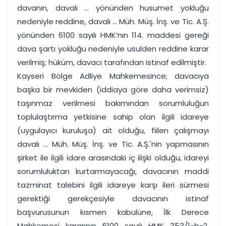
davanın, davalı ... yönünden husumet yokluğu
nedeniyle reddine, davalı ... Müh. Müş. İnş. ve Tic. A.Ş.
yönünden 6100 sayılı HMK’nın 114. maddesi gereği
dava şartı yokluğu nedeniyle usulden reddine karar
verilmiş; hüküm, davacı tarafından istinaf edilmiştir.
Kayseri Bölge Adliye Mahkemesince; davacıya
başka bir mevkiden (iddiaya göre daha verimsiz)
taşınmaz verilmesi bakımından sorumluluğun
toplulaştırma yetkisine sahip olan ilgili idareye
(uygulayıcı kuruluşa) ait olduğu, fiilen çalışmayı
davalı ... Müh. Müş. İnş. ve Tic. A.Ş.'nin yapmasının
şirket ile ilgili idare arasındaki iç ilişki olduğu, idareyi
sorumluluktan kurtarmayacağı, davacının maddi
tazminat talebini ilgili idareye karşı ileri sürmesi
gerektiği gerekçesiyle davacının istinaf
başvurusunun kısmen kabulüne, İlk Derece
Mahkemesi kararının 6100 sayılı HMK 353/1-b-2.