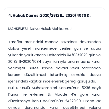
çalışsın
Ajanda ve
Finans ve Kasa
Etkinlikler
Hesap, kasa ve cari
Duruşma ve görev
takibi
4. Hukuk Dairesi 2020/2812 E., 2020/4570 K.
takvimi
Raporlar ve Çıkt
Hatırlatma ve
Tek tıkla profesyonel
Bildirim
MAHKEMESİ :Asliye Hukuk Mahkemesi
rapor
Süreleri asla kaçırmayın
Taraflar arasındaki manevi tazminat davasından
Tek panelde uçtan uca yönetim
UYAP & UETS entegrasyonundan finansa, hepsi bir arada.
dolayı yerel mahkemece verilen gün ve sayısı
Tüm özellikleri inceleyin
Ücretsiz Başlayın
yukarıda yazılı kararın; Dairemizin 04/03/2020 gün ve
2018/111-2020/1084 sayılı ilamıyla onanmasına karar
verilmiştir. Süresi içinde davacı vekili tarafından
kararın düzeltilmesi istenilmiş olmakla dosya
içerisindeki kağıtlar incelenerek gereği görüşüldü.
Hukuk Usulü Muhakemeleri Kanunu'nun 5236 sayılı
Kanun ile eklenen Ek Madde 4’e göre karar
düzeltmeye konu bölümünün 24.120,00 TL’den az
olması durumunda karar düzeltilmesi yoluna