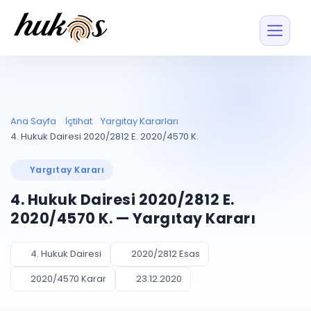
Özellikler
Fiyatlar
ENTEGRASYONLAR
YÖNETİM
UYAP
Dosya ve İçerikl
Ana Sayfa
İçtihat
Yargıtay Kararları
Blog
Entegrasyonu
Tüm dosyalar tek
ekranda
UYAP ile otomatik
4. Hukuk Dairesi 2020/2812 E. 2020/4570 K.
senkron
Evrak ve Klasör
İçtihat
UYAP Evrak
Düzenleyin, hızlı erişi
Yargıtay Kararı
Entegrasyonu
İletişim
Kişiler ve İletişi
Evrakları tek tıkla aktarın
4. Hukuk Dairesi 2020/2812 E.
Müvekkil ve taraf reh
UETS Entegrasyonu
2020/4570 K. — Yargıtay Kararı
Tebligatları anında
Vekalet Yöneti
Ücretsiz Başlayın
Giriş Yap
görün
Vekaletname ve yetk
takibi
4. Hukuk Dairesi
2020/2812 Esas
PLANLAMA & TAKİP
AKILLI & FİNANS
2020/4570 Karar
23.12.2020
Otomasyon
Pano ve Takip
YENİ
Kuralları kurun, sist
Günlük işler tek bakışta