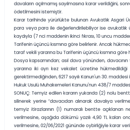
davaların açılmamış sayılmasına karar verildiğini, son
ödetilmesini istemiştir.
Karar tarihinde yürürlükte bulunan Avukatlık Asgari Ü
para veya para ile değerlendirilebiliyor ise avukatlı
kaydıyla (7 nci maddenin ikinci fıkrası, 10 uncu maddeni
Tarifenin üçüncü kısmına göre belirlenir. Ancak hükm
taraf vekili yararına bu Tarifenin üçüncü kısmına göre
Dosya kapsamından; asıl dava yönünden, davacının ta
yararına iki ayrı kez vekalet ücretine hükmedildiği
gerektirmediğinden, 6217 sayılı Kanun'un 30. maddesi 
Hukuk Usulü Muhakemeleri Kanunu'nun 438/7 maddesi 
SONUÇ: Temyiz edilen kararın yukarıda (2) nolu bentte
silinerek yerine “davacıdan alınarak davalıya verilm
temyiz itirazlarının (1) numaralı bentte açıklanan 
verilmesine, aşağıda dökümü yazılı 4,90 TL kalan o
verilmesine, 02/06/2021 gününde oybirliğiyle karar veril