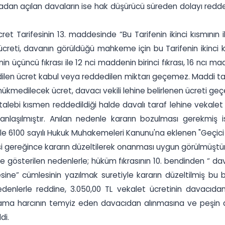
radan açılan davaların ise hak düşürücü süreden dolayı reddedi
cret Tarifesinin 13. maddesinde “Bu Tarifenin ikinci kısmının
k ücreti, davanın görüldüğü mahkeme için bu Tarifenin ikinci
n üçüncü fıkrası ile 12 nci maddenin birinci fıkrası, 16 ncı ma
edilen ücret kabul veya reddedilen miktarı geçemez. Maddi t
 hükmedilecek ücret, davacı vekili lehine belirlenen ücreti g
lebi kısmen reddedildiği halde davalı taraf lehine vekale
 anlaşılmıştır. Anılan nedenle kararın bozulması gerekmiş 
ile 6100 sayılı Hukuk Muhakemeleri Kanunu'na eklenen "Geçic
gereğince kararın düzeltilerek onanması uygun görülmüştür
 gösterilen nedenlerle; hüküm fıkrasının 10. bendinden “ dav
esine” cümlesinin yazılmak suretiyle kararın düzeltilmiş bu
nedenlerle reddine, 3.050,00 TL vekalet ücretinin davacıd
nama harcının temyiz eden davacıdan alınmasına ve peşin al
di.