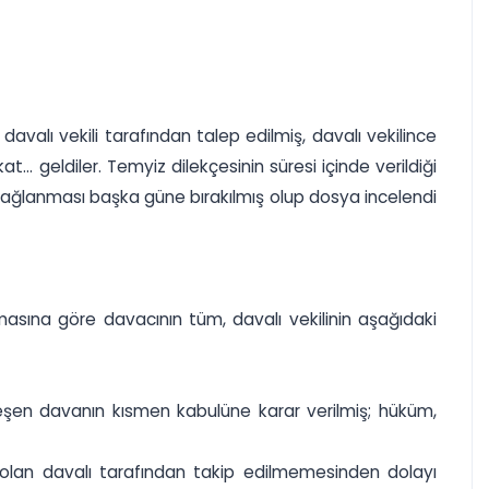
avalı vekili tarafından talep edilmiş, davalı vekilince
... geldiler. Temyiz dilekçesinin süresi içinde verildiği
ra bağlanması başka güne bırakılmış olup dosya incelendi
masına göre davacının tüm, davalı vekilinin aşağıdaki
leşen davanın kısmen kabulüne karar verilmiş; hüküm,
ı olan davalı tarafından takip edilmemesinden dolayı