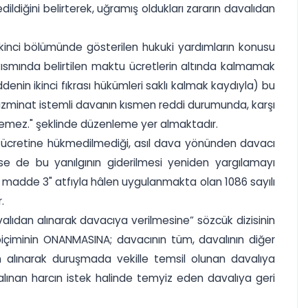
ldiğini belirterek, uğramış oldukları zararın davalıdan
 ikinci bölümünde gösterilen hukuki yardımların konusu
 kısmında belirtilen maktu ücretlerin altında kalmamak
ddenin ikinci fıkrası hükümleri saklı kalmak kaydıyla) bu
azminat istemli davanın kısmen reddi durumunda, karşı
eçemez." şeklinde düzenleme yer almaktadır.
t ücretine hükmedilmediği, asıl dava yönünden davacı
ise de bu yanılgının giderilmesi yeniden yargılamayı
i madde 3" atfıyla hâlen uygulanmakta olan 1086 sayılı
.
alıdan alınarak davacıya verilmesine” sözcük dizisinin
 biçiminin ONANMASINA; davacının tüm, davalının diğer
an alınarak duruşmada vekille temsil olunan davalıya
ınan harcın istek halinde temyiz eden davalıya geri