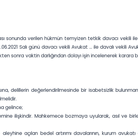
sı sonunda verilen hükmün temyizen tetkik davacı vekili ile d
2021 Salı günü davacı vekili Avukat ... ile davalı vekili Avukat
ndikten sonra vaktin darlığından dolayı işin incelenerek kara
a, delillerin değerlendirilmesinde bir isabetsizlik bulunma
melidir.
na gelince;
stemine ilişkindir. Mahkemece bozmaya uyularak, asıl ve bir
 aleyhine açılan bedel artırımı davalarının, kurum avukat