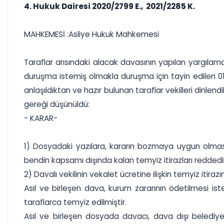
4. Hukuk Dairesi 2020/2799 E., 2021/2285 K.
MAHKEMESİ :Asliye Hukuk Mahkemesi
Taraflar arısındaki alacak davasının yapılan yargılama
duruşma istemiş olmakla duruşma için tayin edilen 01.06.
anlaşıldıktan ve hazır bulunan taraflar vekilleri dinle
gereği düşünüldü:
- KARAR-
1) Dosyadaki yazılara, kararın bozmaya uygun olmasın
bendin kapsamı dışında kalan temyiz itirazları reddedil
2) Davalı vekilinin vekalet ücretine ilişkin temyiz itirazı
Asıl ve birleşen dava, kurum zararının ödetilmesi i
taraflarca temyiz edilmiştir.
Asıl ve birleşen dosyada davacı, dava dışı belediye