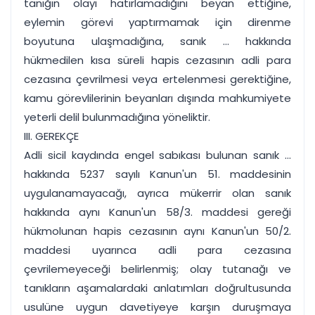
tanığın olayı hatırlamadığını beyan ettiğine,
eylemin görevi yaptırmamak için direnme
boyutuna ulaşmadığına, sanık ... hakkında
hükmedilen kısa süreli hapis cezasının adli para
cezasına çevrilmesi veya ertelenmesi gerektiğine,
kamu görevlilerinin beyanları dışında mahkumiyete
yeterli delil bulunmadığına yöneliktir.
III. GEREKÇE
Adli sicil kaydında engel sabıkası bulunan sanık ...
hakkında 5237 sayılı Kanun'un 51. maddesinin
uygulanamayacağı, ayrıca mükerrir olan sanık
hakkında aynı Kanun'un 58/3. maddesi gereği
hükmolunan hapis cezasının aynı Kanun'un 50/2.
maddesi uyarınca adli para cezasına
çevrilemeyeceği belirlenmiş; olay tutanağı ve
tanıkların aşamalardaki anlatımları doğrultusunda
usulüne uygun davetiyeye karşın duruşmaya