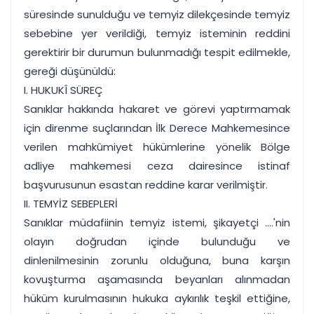
süresinde sunulduğu ve temyiz dilekçesinde temyiz
sebebine yer verildiği, temyiz isteminin reddini
gerektirir bir durumun bulunmadığı tespit edilmekle,
gereği düşünüldü:
I. HUKUKÎ SÜREÇ
Sanıklar hakkında hakaret ve görevi yaptırmamak
için direnme suçlarından İlk Derece Mahkemesince
verilen mahkûmiyet hükümlerine yönelik Bölge
adliye mahkemesi ceza dairesince istinaf
başvurusunun esastan reddine karar verilmiştir.
II. TEMYİZ SEBEPLERİ
Sanıklar müdafiinin temyiz istemi, şikayetçi ....'nin
olayın doğrudan içinde bulunduğu ve
dinlenilmesinin zorunlu olduğuna, buna karşın
kovuşturma aşamasında beyanları alınmadan
hüküm kurulmasının hukuka aykırılık teşkil ettiğine,