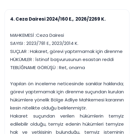
çalışsın
Ajanda ve
Finans ve Kasa
Etkinlikler
Hesap, kasa ve cari
Duruşma ve görev
takibi
4. Ceza Dairesi 2024/160 E., 2026/2269 K.
takvimi
Raporlar ve Çıkt
Hatırlatma ve
Tek tıkla profesyonel
Bildirim
MAHKEMESİ :Ceza Dairesi
rapor
Süreleri asla kaçırmayın
SAYISI : 2023/781 E., 2023/2014 K.
SUÇLAR : Hakaret, görevi yaptırmamak için direnme
Tek panelde uçtan uca yönetim
UYAP & UETS entegrasyonundan finansa, hepsi bir arada.
HÜKÜMLER : İstinaf başvurusunun esastan reddi
Tüm özellikleri inceleyin
Ücretsiz Başlayın
TEBLİĞNAME GÖRÜŞÜ : Ret, onama
Yapılan ön inceleme neticesinde sanıklar hakkında;
görevi yaptırmamak için direnme suçundan kurulan
hükümlere yönelik Bölge Adliye Mahkemesi kararının
kesin nitelikte olduğu belirlenmiştir.
Hakaret suçundan verilen hükümlerin temyiz
edilebilir olduğu, temyiz edenin hükümleri temyize
hak ve yetkisinin bulunduğu, temyiz isteminin