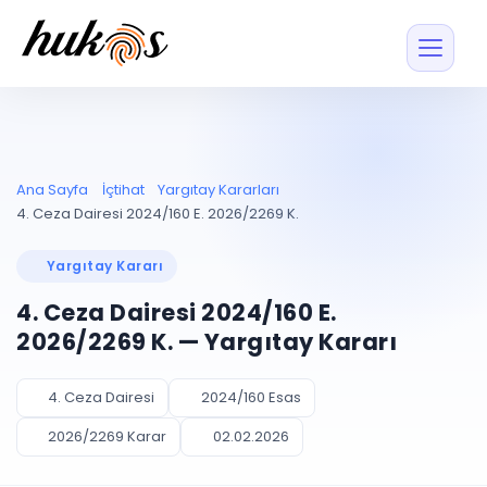
Özellikler
Fiyatlar
ENTEGRASYONLAR
YÖNETİM
UYAP
Dosya ve İçerikl
Ana Sayfa
İçtihat
Yargıtay Kararları
Blog
Entegrasyonu
Tüm dosyalar tek
ekranda
UYAP ile otomatik
4. Ceza Dairesi 2024/160 E. 2026/2269 K.
senkron
Evrak ve Klasör
İçtihat
UYAP Evrak
Düzenleyin, hızlı erişi
Yargıtay Kararı
Entegrasyonu
İletişim
Kişiler ve İletişi
Evrakları tek tıkla aktarın
4. Ceza Dairesi 2024/160 E.
Müvekkil ve taraf reh
UETS Entegrasyonu
2026/2269 K. — Yargıtay Kararı
Tebligatları anında
Vekalet Yöneti
Ücretsiz Başlayın
Giriş Yap
görün
Vekaletname ve yetk
takibi
4. Ceza Dairesi
2024/160 Esas
PLANLAMA & TAKİP
AKILLI & FİNANS
2026/2269 Karar
02.02.2026
Otomasyon
Pano ve Takip
YENİ
Kuralları kurun, sist
Günlük işler tek bakışta