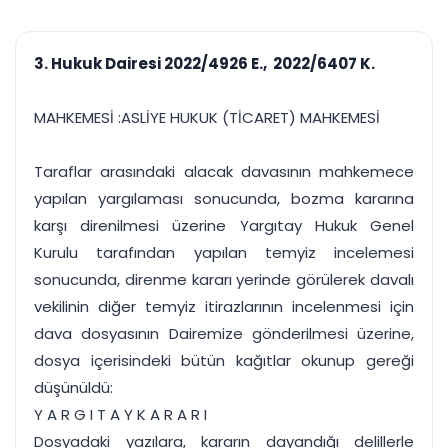
çalışsın
Ajanda ve
Finans ve Kasa
Etkinlikler
Hesap, kasa ve cari
Duruşma ve görev
takibi
3. Hukuk Dairesi 2022/4926 E., 2022/6407 K.
takvimi
Raporlar ve Çıkt
Hatırlatma ve
Tek tıkla profesyonel
Bildirim
MAHKEMESİ :ASLİYE HUKUK (TİCARET) MAHKEMESİ
rapor
Süreleri asla kaçırmayın
Taraflar arasındaki alacak davasının mahkemece
Tek panelde uçtan uca yönetim
UYAP & UETS entegrasyonundan finansa, hepsi bir arada.
yapılan yargılaması sonucunda, bozma kararına
Tüm özellikleri inceleyin
Ücretsiz Başlayın
karşı direnilmesi üzerine Yargıtay Hukuk Genel
Kurulu tarafından yapılan temyiz incelemesi
sonucunda, direnme kararı yerinde görülerek davalı
vekilinin diğer temyiz itirazlarının incelenmesi için
dava dosyasının Dairemize gönderilmesi üzerine,
dosya içerisindeki bütün kağıtlar okunup gereği
düşünüldü:
Y A R G I T A Y K A R A R I
Dosyadaki yazılara, kararın dayandığı delillerle