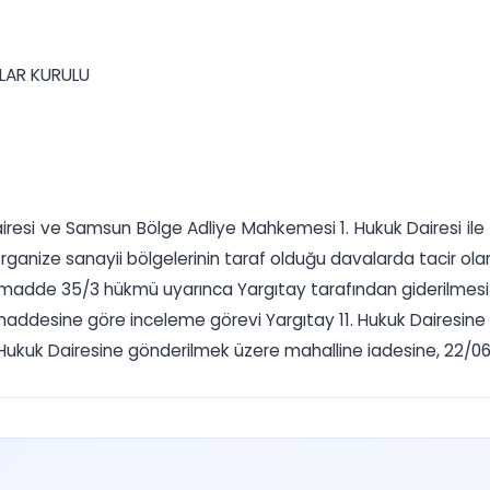
LAR KURULU
iresi ve Samsun Bölge Adliye Mahkemesi 1. Hukuk Dairesi ile İ
anize sanayii bölgelerinin taraf olduğu davalarda tacir olara
 madde 35/3 hükmü uyarınca Yargıtay tarafından giderilmesi is
maddesine göre inceleme görevi Yargıtay 11. Hukuk Dairesine a
Hukuk Dairesine gönderilmek üzere mahalline iadesine, 22/06/202