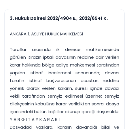
çalışsın
Ajanda ve
Finans ve Kasa
Etkinlikler
Hesap, kasa ve cari
Duruşma ve görev
takibi
3. Hukuk Dairesi 2022/4904 E., 2022/6541 K.
takvimi
Raporlar ve Çıkt
Hatırlatma ve
Tek tıkla profesyonel
Bildirim
ANKARA 1. ASLİYE HUKUK MAHKEMESİ
rapor
Süreleri asla kaçırmayın
Taraflar arasında ilk derece mahkemesinde
Tek panelde uçtan uca yönetim
UYAP & UETS entegrasyonundan finansa, hepsi bir arada.
görülen itirazın iptali davasının reddine dair verilen
Tüm özellikleri inceleyin
Ücretsiz Başlayın
karar hakkında bölge adliye mahkemesi tarafından
yapılan istinaf incelemesi sonucunda; davacı
tarafın istinaf başvurusunun esastan reddine
yönelik olarak verilen kararın, süresi içinde davacı
vekili tarafından temyiz edilmesi üzerine; temyiz
dilekçesinin kabulüne karar verildikten sonra, dosya
içerisindeki bütün kağıtlar okunup gereği düşünüldü:
Y A R G I T A Y K A R A R I
Dosyadaki yazılara, kararın dayandığı bilgi ve