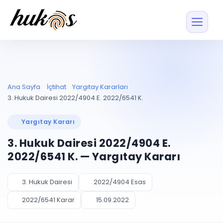
Özellikler
Fiyatlar
ENTEGRASYONLAR
YÖNETİM
UYAP
Dosya ve İçerikl
Ana Sayfa
İçtihat
Yargıtay Kararları
Blog
Entegrasyonu
Tüm dosyalar tek
ekranda
UYAP ile otomatik
3. Hukuk Dairesi 2022/4904 E. 2022/6541 K.
senkron
Evrak ve Klasör
İçtihat
UYAP Evrak
Düzenleyin, hızlı erişi
Yargıtay Kararı
Entegrasyonu
İletişim
Kişiler ve İletişi
Evrakları tek tıkla aktarın
3. Hukuk Dairesi 2022/4904 E.
Müvekkil ve taraf reh
UETS Entegrasyonu
2022/6541 K. — Yargıtay Kararı
Tebligatları anında
Vekalet Yöneti
Ücretsiz Başlayın
Giriş Yap
görün
Vekaletname ve yetk
takibi
3. Hukuk Dairesi
2022/4904 Esas
PLANLAMA & TAKİP
AKILLI & FİNANS
2022/6541 Karar
15.09.2022
Otomasyon
Pano ve Takip
YENİ
Kuralları kurun, sist
Günlük işler tek bakışta