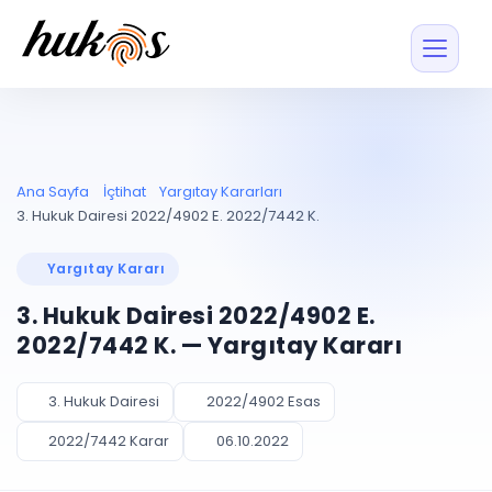
Özellikler
Fiyatlar
ENTEGRASYONLAR
YÖNETİM
UYAP
Dosya ve İçerikl
Ana Sayfa
İçtihat
Yargıtay Kararları
Blog
Entegrasyonu
Tüm dosyalar tek
ekranda
UYAP ile otomatik
3. Hukuk Dairesi 2022/4902 E. 2022/7442 K.
senkron
Evrak ve Klasör
İçtihat
UYAP Evrak
Düzenleyin, hızlı erişi
Yargıtay Kararı
Entegrasyonu
İletişim
Kişiler ve İletişi
Evrakları tek tıkla aktarın
3. Hukuk Dairesi 2022/4902 E.
Müvekkil ve taraf reh
UETS Entegrasyonu
2022/7442 K. — Yargıtay Kararı
Tebligatları anında
Vekalet Yöneti
Ücretsiz Başlayın
Giriş Yap
görün
Vekaletname ve yetk
takibi
3. Hukuk Dairesi
2022/4902 Esas
PLANLAMA & TAKİP
AKILLI & FİNANS
2022/7442 Karar
06.10.2022
Otomasyon
Pano ve Takip
YENİ
Kuralları kurun, sist
Günlük işler tek bakışta