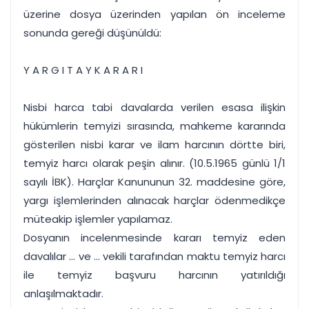
üzerine dosya üzerinden yapılan ön inceleme
sonunda gereği düşünüldü:
Y A R G I T A Y K A R A R I
Nisbi harca tabi davalarda verilen esasa ilişkin
hükümlerin temyizi sırasında, mahkeme kararında
gösterilen nisbi karar ve ilam harcının dörtte biri,
temyiz harcı olarak peşin alınır. (10.5.1965 günlü 1/1
sayılı İBK). Harçlar Kanununun 32. maddesine göre,
yargı işlemlerinden alınacak harçlar ödenmedikçe
müteakip işlemler yapılamaz.
Dosyanın incelenmesinde kararı temyiz eden
davalılar ... ve ... vekili tarafından maktu temyiz harcı
ile temyiz başvuru harcının yatırıldığı
anlaşılmaktadır.