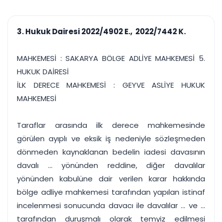
çalışsın
Ajanda ve
Finans ve Kasa
Etkinlikler
Hesap, kasa ve cari
Duruşma ve görev
takibi
3. Hukuk Dairesi 2022/4902 E., 2022/7442 K.
takvimi
Raporlar ve Çıkt
Hatırlatma ve
Tek tıkla profesyonel
Bildirim
MAHKEMESİ : SAKARYA BÖLGE ADLİYE MAHKEMESİ 5.
rapor
Süreleri asla kaçırmayın
HUKUK DAİRESİ
İLK DERECE MAHKEMESİ : GEYVE ASLİYE HUKUK
Tek panelde uçtan uca yönetim
UYAP & UETS entegrasyonundan finansa, hepsi bir arada.
MAHKEMESİ
Tüm özellikleri inceleyin
Ücretsiz Başlayın
Taraflar arasında ilk derece mahkemesinde
görülen ayıplı ve eksik iş nedeniyle sözleşmeden
dönmeden kaynaklanan bedelin iadesi davasının
davalı ... yönünden reddine, diğer davalılar
yönünden kabulüne dair verilen karar hakkında
bölge adliye mahkemesi tarafından yapılan istinaf
incelenmesi sonucunda davacı ile davalılar ... ve ...
tarafından duruşmalı olarak temyiz edilmesi