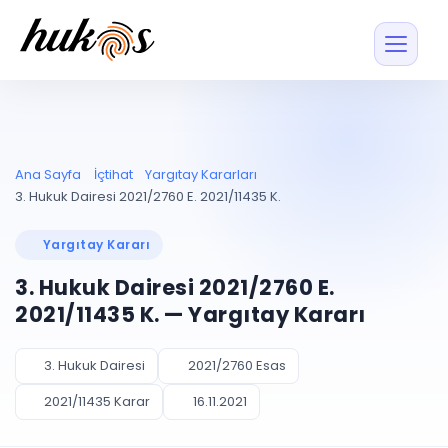
Özellikler
Fiyatlar
ENTEGRASYONLAR
YÖNETİM
UYAP
Dosya ve İçerikl
Ana Sayfa
İçtihat
Yargıtay Kararları
Blog
Entegrasyonu
Tüm dosyalar tek
ekranda
UYAP ile otomatik
3. Hukuk Dairesi 2021/2760 E. 2021/11435 K.
senkron
Evrak ve Klasör
İçtihat
UYAP Evrak
Düzenleyin, hızlı erişi
Yargıtay Kararı
Entegrasyonu
İletişim
Kişiler ve İletişi
Evrakları tek tıkla aktarın
3. Hukuk Dairesi 2021/2760 E.
Müvekkil ve taraf reh
UETS Entegrasyonu
2021/11435 K. — Yargıtay Kararı
Tebligatları anında
Vekalet Yöneti
Ücretsiz Başlayın
Giriş Yap
görün
Vekaletname ve yetk
takibi
3. Hukuk Dairesi
2021/2760 Esas
PLANLAMA & TAKİP
AKILLI & FİNANS
2021/11435 Karar
16.11.2021
Otomasyon
Pano ve Takip
YENİ
Kuralları kurun, sist
Günlük işler tek bakışta