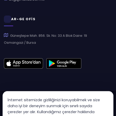
AR-GE OFİS
Güneştepe Mah. 856. Sk. No: 33 A Blok Daire: 19
Osmangazi / Bursa
İnternet sitemizde gizliliğinizi koruyabilmek ve size
daha iyi bir deneyim sunmak için sınırlı sayıda
çerezler yer alır. Kullandığımız çerezler hakkında