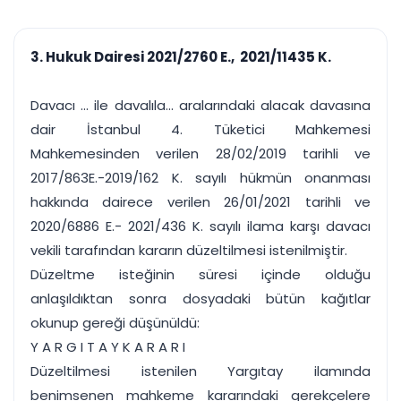
çalışsın
Ajanda ve
Finans ve Kasa
Etkinlikler
Hesap, kasa ve cari
Duruşma ve görev
takibi
3. Hukuk Dairesi 2021/2760 E., 2021/11435 K.
takvimi
Raporlar ve Çıkt
Hatırlatma ve
Tek tıkla profesyonel
Bildirim
Davacı ... ile davalıla... aralarındaki alacak davasına
rapor
Süreleri asla kaçırmayın
dair İstanbul 4. Tüketici Mahkemesi
Mahkemesinden verilen 28/02/2019 tarihli ve
Tek panelde uçtan uca yönetim
UYAP & UETS entegrasyonundan finansa, hepsi bir arada.
2017/863E.-2019/162 K. sayılı hükmün onanması
Tüm özellikleri inceleyin
Ücretsiz Başlayın
hakkında dairece verilen 26/01/2021 tarihli ve
2020/6886 E.- 2021/436 K. sayılı ilama karşı davacı
vekili tarafından kararın düzeltilmesi istenilmiştir.
Düzeltme isteğinin süresi içinde olduğu
anlaşıldıktan sonra dosyadaki bütün kağıtlar
okunup gereği düşünüldü:
Y A R G I T A Y K A R A R I
Düzeltilmesi istenilen Yargıtay ilamında
benimsenen mahkeme kararındaki gerekçelere