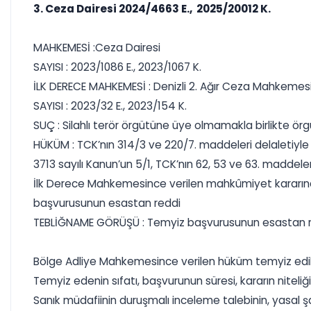
3. Ceza Dairesi 2024/4663 E., 2025/20012 K.
MAHKEMESİ :Ceza Dairesi
SAYISI : 2023/1086 E., 2023/1067 K.
İLK DERECE MAHKEMESİ : Denizli 2. Ağır Ceza Mahkemes
SAYISI : 2023/32 E., 2023/154 K.
SUÇ : Silahlı terör örgütüne üye olmamakla birlikte ö
HÜKÜM : TCK’nın 314/3 ve 220/7. maddeleri delaletiyle 
3713 sayılı Kanun’un 5/1, TCK’nın 62, 53 ve 63. maddele
İlk Derece Mahkemesince verilen mahkûmiyet kararına i
başvurusunun esastan reddi
TEBLİĞNAME GÖRÜŞÜ : Temyiz başvurusunun esastan r
Bölge Adliye Mahkemesince verilen hüküm temyiz edi
Temyiz edenin sıfatı, başvurunun süresi, kararın nitel
Sanık müdafiinin duruşmalı inceleme talebinin, yasal ş