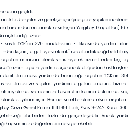
esasına geçildi;
tanaklar, belgeler ve gerekçe içeriğine göre yapılan incelem
rulu tarafından onanarak kesinleşen Yargıtay (kapatılan) 16. 
da açıklandığı üzere;
ayılı TCK'nın 220. maddesinin 7. fıkrasında yardım fiiline y
 eden kişinin, örgüt üyesi olarak" cezalandırılacağı belirtil
 örgütün amacına bilerek ve isteyerek hizmet eden kişi, örgü
lacağı üzere örgüte yardım suçu ancak doğrudan kastla işleneb
pısına dahil olmaması, yardımda bulunduğu örgütün TCK'nın 
a üyesi olması ve yapılan yardımın örgütün amacına hizmet 
nulmuş olması ve üzerinde tasarruf imkanının bulunması suçun
olarak sayılmamıştır. Her ne surette olursa olsun örgütün 
tay Ceza Genel Kurulu 11.11.1991 tarih, Esas 9-242, Karar 305
bileceği gibi birden fazla da gerçekleşebilir. Ancak yardım 
iği kapsamında değerlendirilmesi gerekebilir.