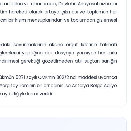
da anlatılan ve nihai amacı, Devletin Anayasal nizamını
itim hareketi olarak ortaya çıkması ve toplumun her
cını bir kısım mensuplarından ve toplumdan gizlemesi
aki savunmalarının aksine örgüt liderinin talimatı
şlemlerini yaptığına dair dosyaya yansıyan her türlü
dirilmesi gerektiği gözetilmeden atılı suçtan sanığın
 hükmün 5271 sayılı CMK’nın 302/2 nci maddesi uyarınca
rgıtay ilâmının bir örneğinin ise Antalya Bölge Adliye
birliğiyle karar verildi.