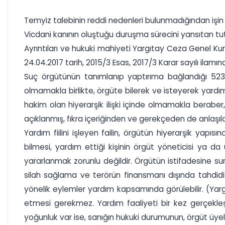
Temyiz talebinin reddi nedenleri bulunmadığından işin 
Vicdani kanının oluştuğu duruşma sürecini yansıtan tu
Ayrıntıları ve hukuki mahiyeti Yargıtay Ceza Genel Ku
24.04.2017 tarih, 2015/3 Esas, 2017/3 Karar sayılı ilamın
Suç örgütünün tanımlanıp yaptırıma bağlandığı 5237 s
olmamakla birlikte, örgüte bilerek ve isteyerek yardım
hakim olan hiyerarşik ilişki içinde olmamakla beraber,
açıklanmış, fıkra içeriğinden ve gerekçeden de anlaşı
Yardım fiilini işleyen failin, örgütün hiyerarşik ya
bilmesi, yardım ettiği kişinin örgüt yöneticisi ya d
yararlanmak zorunlu değildir. Örgütün istifadesine su
silah sağlama ve terörün finansmanı dışında tahdidi 
yönelik eylemler yardım kapsamında görülebilir. (Yargı
etmesi gerekmez. Yardım faaliyeti bir kez gerçekleşe
yoğunluk var ise, sanığın hukuki durumunun, örgüt üyel