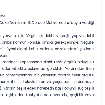
ede;
Ceza Dairesinin İlk Derece Mahkemesi sıfatıyla verdiği
erverilmişir. "Örgüt içindeki hiyerarşik yapıya dahil
miş, anılan normun konuluş amacı, gerekçesinde; “örgüte
t üyesi olarak kabul edilerek cezalandırılır." şeklinde
ilir.
314. maddesi kapsamında silahlı terör örgütü olduğunu
eder nitelikte bulunması gereklidir. Yardımdan fiilen
 tamamlanması için yeterlidir. Yardım fiilleri, örgüte
hareketlerini kolaylaştıran ve yaşantısını sürdürmeye
). Yardım teşkil eden hareketin başlı başına suç teşkil
teşkil eden faaliyetlerde devamlılık, çeşitlilik veya