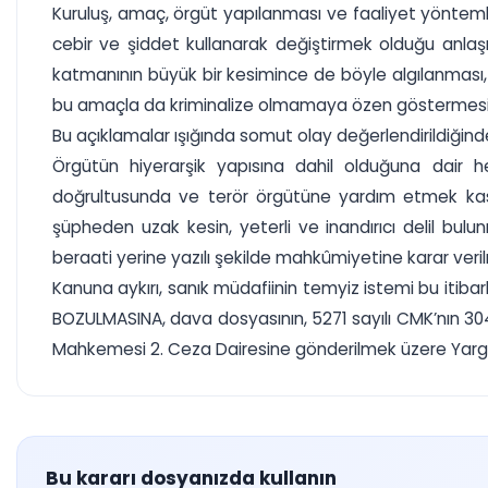
Kuruluş, amaç, örgüt yapılanması ve faaliyet yöntemler
cebir ve şiddet kullanarak değiştirmek olduğu anla
katmanının büyük bir kesimince de böyle algılanması
bu amaçla da kriminalize olmamaya özen göstermesi g
Bu açıklamalar ışığında somut olay değerlendirildiğind
Örgütün hiyerarşik yapısına dahil olduğuna dair he
doğrultusunda ve terör örgütüne yardım etmek kastıy
şüpheden uzak kesin, yeterli ve inandırıcı delil bul
beraati yerine yazılı şekilde mahkûmiyetine karar veri
Kanuna aykırı, sanık müdafiinin temyiz istemi bu itib
BOZULMASINA, dava dosyasının, 5271 sayılı CMK’nın 304
Mahkemesi 2. Ceza Dairesine gönderilmek üzere Yargıtay
Bu kararı dosyanızda kullanın