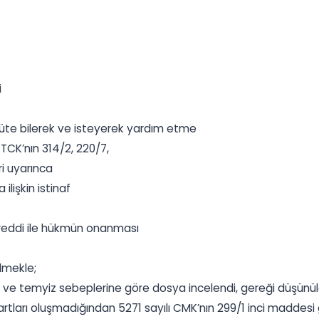
i
rgüte bilerek ve isteyerek yardım etme
TCK’nın 314/2, 220/7,
ri uyarınca
lişkin istinaf
eddi ile hükmün onanması
lmekle;
iği ve temyiz sebeplerine göre dosya incelendi, gereği düşünül
artları oluşmadığından 5271 sayılı CMK’nın 299/1 inci maddesi