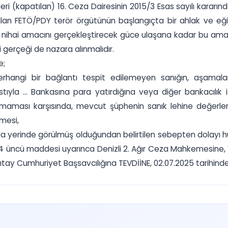
i (kapatılan) 16. Ceza Dairesinin 2015/3 Esas sayılı kararın
şılan FETÖ/PDY terör örgütünün başlangıçta bir ahlak ve eğ
, nihai amacını gerçekleştirecek güce ulaşana kadar bu ama
erçeği de nazara alınmalıdır.
e;
rhangi bir bağlantı tespit edilemeyen sanığın, aşamalard
la ... Bankasına para yatırdığına veya diğer bankacılık i
unmaması karşısında, mevcut şüphenin sanık lehine değerlen
lmesi,
arla yerinde görülmüş olduğundan belirtilen sebepten dolayı
 üncü maddesi uyarınca Denizli 2. Ağır Ceza Mahkemesine, Ya
 Cumhuriyet Başsavcılığına TEVDİİNE, 02.07.2025 tarihinde oy 