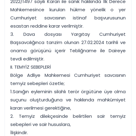
2022/1497 sayılı Kararı ile sanık hakkında İlk Derece
Mahkemesince kurulan hükme yönelik o yer
Cumhuriyet savcısının istinaf başvurusunun
esastan reddine karar verilmiştir.
3. Dava dosyası Yargıtay Cumhuriyet
Başsavcılığınca tanzim olunan 27.02.2024 tarihli ve
onama görüşünü içerir Tebliğname ile Daireye
tevdi edilmiştir.
II. TEMYİZ SEBEPLERİ
Bölge Adliye Mahkemesi Cumhuriyet savcısının
temyiz sebepleri özetle;
1.Sanığın eyleminin silahlı terör örgütüne üye olma
suçunu oluşturduğuna ve hakkında mahkûmiyet
kararı verilmesi gerektiğine,
2. Temyiz dilekçesinde belirtilen sair temyiz
sebepleri ve sair hususlara,
İlişkindir.