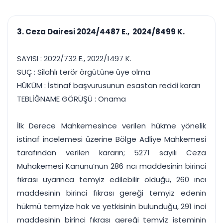
çalışsın
Ajanda ve
Finans ve Kasa
Etkinlikler
Hesap, kasa ve cari
Duruşma ve görev
takibi
3. Ceza Dairesi 2024/4487 E., 2024/8499 K.
takvimi
Raporlar ve Çıkt
Hatırlatma ve
Tek tıkla profesyonel
Bildirim
SAYISI : 2022/732 E., 2022/1497 K.
rapor
Süreleri asla kaçırmayın
SUÇ : Silahlı terör örgütüne üye olma
HÜKÜM : İstinaf başvurusunun esastan reddi kararı
Tek panelde uçtan uca yönetim
UYAP & UETS entegrasyonundan finansa, hepsi bir arada.
TEBLİĞNAME GÖRÜŞÜ : Onama
Tüm özellikleri inceleyin
Ücretsiz Başlayın
İlk Derece Mahkemesince verilen hükme yönelik
istinaf incelemesi üzerine Bölge Adliye Mahkemesi
tarafından verilen kararın; 5271 sayılı Ceza
Muhakemesi Kanunu’nun 286 ncı maddesinin birinci
fıkrası uyarınca temyiz edilebilir olduğu, 260 ıncı
maddesinin birinci fıkrası gereği temyiz edenin
hükmü temyize hak ve yetkisinin bulunduğu, 291 inci
maddesinin birinci fıkrası gereği temyiz isteminin