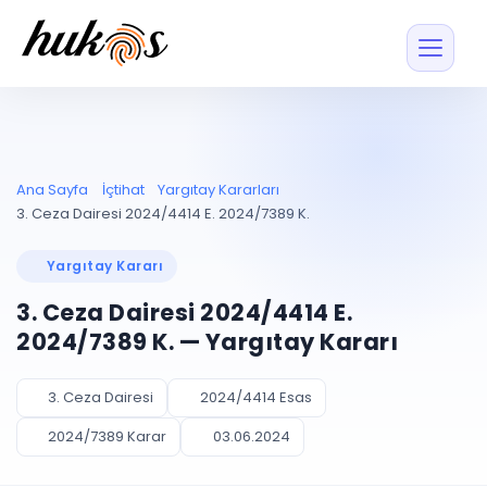
Özellikler
Fiyatlar
ENTEGRASYONLAR
YÖNETİM
UYAP
Dosya ve İçerikl
Ana Sayfa
İçtihat
Yargıtay Kararları
Blog
Entegrasyonu
Tüm dosyalar tek
ekranda
UYAP ile otomatik
3. Ceza Dairesi 2024/4414 E. 2024/7389 K.
senkron
Evrak ve Klasör
İçtihat
UYAP Evrak
Düzenleyin, hızlı erişi
Yargıtay Kararı
Entegrasyonu
İletişim
Kişiler ve İletişi
Evrakları tek tıkla aktarın
3. Ceza Dairesi 2024/4414 E.
Müvekkil ve taraf reh
UETS Entegrasyonu
2024/7389 K. — Yargıtay Kararı
Tebligatları anında
Vekalet Yöneti
Ücretsiz Başlayın
Giriş Yap
görün
Vekaletname ve yetk
takibi
3. Ceza Dairesi
2024/4414 Esas
PLANLAMA & TAKİP
AKILLI & FİNANS
2024/7389 Karar
03.06.2024
Otomasyon
Pano ve Takip
YENİ
Kuralları kurun, sist
Günlük işler tek bakışta