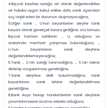
4.ByLock kayıtları sanığa ait olarak değerlendirilse
ve hukuka uygun kabul edilse dahi, sanık açısından
suç teşkil eden bir durumun oluşmayacağına,
5.Diğer sanık ... U'nun beyanlarının aleyhe tanık
beyanı olarak gerekçeli karara girdiğine, söz konusu
ByLock hattının sahibinin ... U. olduğuna ve
aralarında menfaat çatışması bulunduğuna, ...
U.'nun beyanlarının sanık aleyhine
değerlendirilemeyeceğine,
6.Tanık ... S.'nin sanığı tanımadığına, ... S.'nin tekrar
dinlenip sorgulanması gerektiğine,
7.Sanık aleyhine delil bulunmadığına, tanık
beyanlarının sanık lehine değerlendirilmesi
gerektiğine,
8.Bank Asya hesap hareketlerinin sanık aleyhine
yorumlanmasının bozma sebebi olduğuna,
9.Sanığın beraatine karar verilmesi gerektiğine,