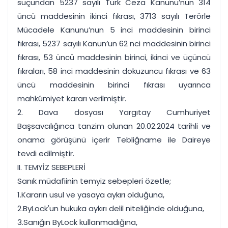
suçundan 5237 sayılı Türk Ceza Kanunu’nun 314
üncü maddesinin ikinci fıkrası, 3713 sayılı Terörle
Mücadele Kanunu’nun 5 inci maddesinin birinci
fıkrası, 5237 sayılı Kanun’un 62 nci maddesinin birinci
fıkrası, 53 üncü maddesinin birinci, ikinci ve üçüncü
fıkraları, 58 inci maddesinin dokuzuncu fıkrası ve 63
üncü maddesinin birinci fıkrası uyarınca
mahkûmiyet kararı verilmiştir.
2. Dava dosyası Yargıtay Cumhuriyet
Başsavcılığınca tanzim olunan 20.02.2024 tarihli ve
onama görüşünü içerir Tebliğname ile Daireye
tevdi edilmiştir.
II. TEMYİZ SEBEPLERİ
Sanık müdafiinin temyiz sebepleri özetle;
1.Kararın usul ve yasaya aykırı olduğuna,
2.ByLock'un hukuka aykırı delil niteliğinde olduğuna,
3.Sanığın ByLock kullanmadığına,