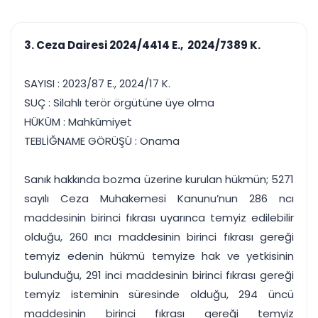
çalışsın
Ajanda ve
Finans ve Kasa
Etkinlikler
Hesap, kasa ve cari
Duruşma ve görev
takibi
3. Ceza Dairesi 2024/4414 E., 2024/7389 K.
takvimi
Raporlar ve Çıkt
Hatırlatma ve
Tek tıkla profesyonel
Bildirim
SAYISI : 2023/87 E., 2024/17 K.
rapor
Süreleri asla kaçırmayın
SUÇ : Silahlı terör örgütüne üye olma
HÜKÜM : Mahkûmiyet
Tek panelde uçtan uca yönetim
UYAP & UETS entegrasyonundan finansa, hepsi bir arada.
TEBLİĞNAME GÖRÜŞÜ : Onama
Tüm özellikleri inceleyin
Ücretsiz Başlayın
Sanık hakkında bozma üzerine kurulan hükmün; 5271
sayılı Ceza Muhakemesi Kanunu’nun 286 ncı
maddesinin birinci fıkrası uyarınca temyiz edilebilir
olduğu, 260 ıncı maddesinin birinci fıkrası gereği
temyiz edenin hükmü temyize hak ve yetkisinin
bulunduğu, 291 inci maddesinin birinci fıkrası gereği
temyiz isteminin süresinde olduğu, 294 üncü
maddesinin birinci fıkrası gereği temyiz