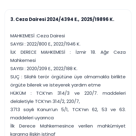
çalışsın
Ajanda ve
Finans ve Kasa
Etkinlikler
Hesap, kasa ve cari
Duruşma ve görev
takibi
3. Ceza Dairesi 2024/4394 E., 2025/19896 K.
takvimi
Raporlar ve Çıkt
Hatırlatma ve
Tek tıkla profesyonel
Bildirim
MAHKEMESİ :Ceza Dairesi
rapor
Süreleri asla kaçırmayın
SAYISI : 2022/800 E., 2022/1946 K.
İLK DERECE MAHKEMESİ : İzmir 18. Ağır Ceza
Tek panelde uçtan uca yönetim
UYAP & UETS entegrasyonundan finansa, hepsi bir arada.
Mahkemesi
Tüm özellikleri inceleyin
Ücretsiz Başlayın
SAYISI : 2020/209 E., 2022/188 K.
SUÇ : Silahlı terör örgütüne üye olmamakla birlikte
örgüte bilerek ve isteyerek yardım etme
HÜKÜM : TCK’nın 314/3 ve 220/7. maddeleri
delaletiyle TCK’nın 314/2, 220/7,
3713 sayılı Kanun’un 5/1, TCK’nın 62, 53 ve 63.
maddeleri uyarınca
İlk Derece Mahkemesince verilen mahkûmiyet
kararına ilişkin istinaf