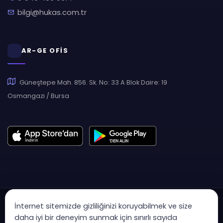
bilgi@hukas.com.tr
AR-GE OFİS
Güneştepe Mah. 856. Sk. No: 33 A Blok Daire: 19
Osmangazi / Bursa
İnternet sitemizde gizliliğinizi koruyabilmek ve size
daha iyi bir deneyim sunmak için sınırlı sayıda