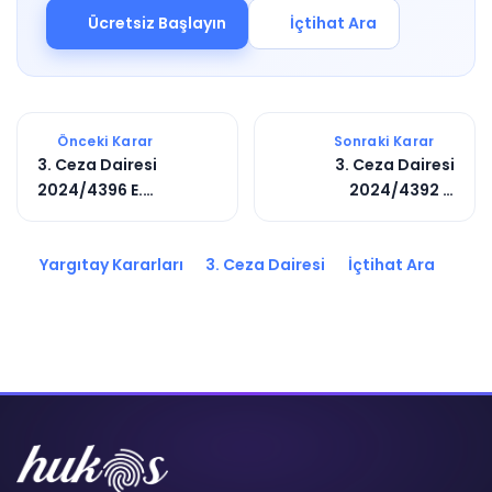
Ücretsiz Başlayın
İçtihat Ara
Önceki Karar
Sonraki Karar
3. Ceza Dairesi
3. Ceza Dairesi
2024/4396 E.
2024/4392 E.
2024/7150 K.
2025/4594 K.
Yargıtay Kararları
3. Ceza Dairesi
İçtihat Ara