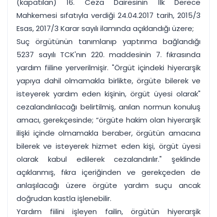
(kapatılan) 16. Ceza Dairesinin İlk Derece
Mahkemesi sıfatıyla verdiği 24.04.2017 tarih, 2015/3
Esas, 2017/3 Karar sayılı ilamında açıklandığı üzere;
Suç örgütünün tanımlanıp yaptırıma bağlandığı
5237 sayılı TCK'nın 220. maddesinin 7. fıkrasında
yardım fiiline yerverilmişir. "Örgüt içindeki hiyerarşik
yapıya dahil olmamakla birlikte, örgüte bilerek ve
isteyerek yardım eden kişinin, örgüt üyesi olarak"
cezalandırılacağı belirtilmiş, anılan normun konuluş
amacı, gerekçesinde; “örgüte hakim olan hiyerarşik
ilişki içinde olmamakla beraber, örgütün amacına
bilerek ve isteyerek hizmet eden kişi, örgüt üyesi
olarak kabul edilerek cezalandırılır." şeklinde
açıklanmış, fıkra içeriğinden ve gerekçeden de
anlaşılacağı üzere örgüte yardım suçu ancak
doğrudan kastla işlenebilir.
Yardım fiilini işleyen failin, örgütün hiyerarşik