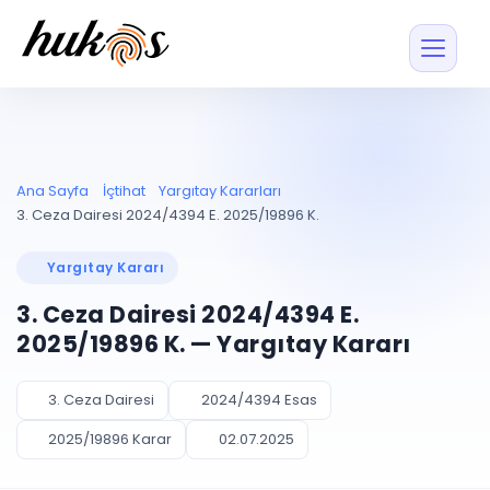
Özellikler
Fiyatlar
ENTEGRASYONLAR
YÖNETİM
UYAP
Dosya ve İçerikl
Ana Sayfa
İçtihat
Yargıtay Kararları
Blog
Entegrasyonu
Tüm dosyalar tek
ekranda
UYAP ile otomatik
3. Ceza Dairesi 2024/4394 E. 2025/19896 K.
senkron
Evrak ve Klasör
İçtihat
UYAP Evrak
Düzenleyin, hızlı erişi
Yargıtay Kararı
Entegrasyonu
İletişim
Kişiler ve İletişi
Evrakları tek tıkla aktarın
3. Ceza Dairesi 2024/4394 E.
Müvekkil ve taraf reh
UETS Entegrasyonu
2025/19896 K. — Yargıtay Kararı
Tebligatları anında
Vekalet Yöneti
Ücretsiz Başlayın
Giriş Yap
görün
Vekaletname ve yetk
takibi
3. Ceza Dairesi
2024/4394 Esas
PLANLAMA & TAKİP
AKILLI & FİNANS
2025/19896 Karar
02.07.2025
Otomasyon
Pano ve Takip
YENİ
Kuralları kurun, sist
Günlük işler tek bakışta