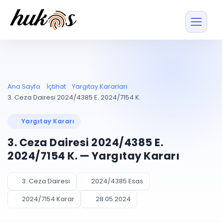
Özellikler
Fiyatlar
ENTEGRASYONLAR
YÖNETİM
UYAP
Dosya ve İçerikl
Ana Sayfa
İçtihat
Yargıtay Kararları
Blog
Entegrasyonu
Tüm dosyalar tek
ekranda
UYAP ile otomatik
3. Ceza Dairesi 2024/4385 E. 2024/7154 K.
senkron
Evrak ve Klasör
İçtihat
UYAP Evrak
Düzenleyin, hızlı erişi
Yargıtay Kararı
Entegrasyonu
İletişim
Kişiler ve İletişi
Evrakları tek tıkla aktarın
3. Ceza Dairesi 2024/4385 E.
Müvekkil ve taraf reh
UETS Entegrasyonu
2024/7154 K. — Yargıtay Kararı
Tebligatları anında
Vekalet Yöneti
Ücretsiz Başlayın
Giriş Yap
görün
Vekaletname ve yetk
takibi
3. Ceza Dairesi
2024/4385 Esas
PLANLAMA & TAKİP
AKILLI & FİNANS
2024/7154 Karar
28.05.2024
Otomasyon
Pano ve Takip
YENİ
Kuralları kurun, sist
Günlük işler tek bakışta