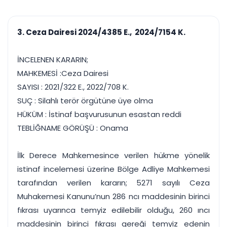
çalışsın
Ajanda ve
Finans ve Kasa
Etkinlikler
Hesap, kasa ve cari
Duruşma ve görev
takibi
3. Ceza Dairesi 2024/4385 E., 2024/7154 K.
takvimi
Raporlar ve Çıkt
Hatırlatma ve
Tek tıkla profesyonel
Bildirim
İNCELENEN KARARIN;
rapor
Süreleri asla kaçırmayın
MAHKEMESİ :Ceza Dairesi
SAYISI : 2021/322 E., 2022/708 K.
Tek panelde uçtan uca yönetim
UYAP & UETS entegrasyonundan finansa, hepsi bir arada.
SUÇ : Silahlı terör örgütüne üye olma
Tüm özellikleri inceleyin
Ücretsiz Başlayın
HÜKÜM : İstinaf başvurusunun esastan reddi
TEBLİĞNAME GÖRÜŞÜ : Onama
İlk Derece Mahkemesince verilen hükme yönelik
istinaf incelemesi üzerine Bölge Adliye Mahkemesi
tarafından verilen kararın; 5271 sayılı Ceza
Muhakemesi Kanunu’nun 286 ncı maddesinin birinci
fıkrası uyarınca temyiz edilebilir olduğu, 260 ıncı
maddesinin birinci fıkrası gereği temyiz edenin