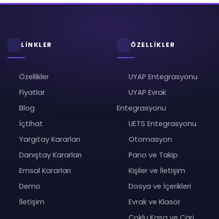
LİNKLER
ÖZELLİKLER
Özellikler
UYAP Entegrasyonu
Fiyatlar
UYAP Evrak
Blog
Entegrasyonu
İçtihat
UETS Entegrasyonu
Yargıtay Kararları
Otomasyon
Danıştay Kararları
Pano ve Takip
Emsal Kararları
Kişiler ve İletişim
Demo
Dosya ve İçerikleri
İletişim
Evrak ve Klasör
Çoklu Kasa ve Cari