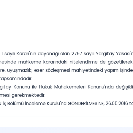
e 1 sayılı Kararı'nın dayanağı olan 2797 sayılı Yargıtay Yasas
nmesinde mahkeme kararındaki nitelendirme de gözetilerek
, uyuşmazlık; eser sözleşmesi mahiyetindeki yapım işinden
 kapsamındadır.
argıtay Kanunu ile Hukuk Muhakemeleri Kanunu'nda değişikl
lmesi gerekmektedir.
ş Bölümü İnceleme Kurulu'na GÖNDERİLMESİNE, 26.05.2016 tarihi