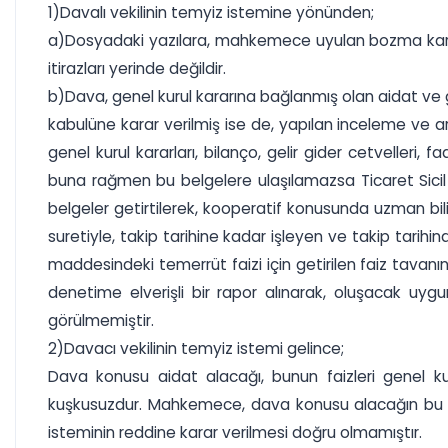
1)Davalı vekilinin temyiz istemine yönünden;
a)Dosyadaki yazılara, mahkemece uyulan bozma kararı
itirazları yerinde değildir.
b)Dava, genel kurul kararına bağlanmış olan aidat ve gec
kabulüne karar verilmiş ise de, yapılan inceleme ve 
genel kurul kararları, bilanço, gelir gider cetvelleri,
buna rağmen bu belgelere ulaşılamazsa Ticaret Sicil
belgeler getirtilerek, kooperatif konusunda uzman bil
suretiyle, takip tarihine kadar işleyen ve takip tarihin
maddesindeki temerrüt faizi için getirilen faiz tavanı
denetime elverişli bir rapor alınarak, oluşacak uygu
görülmemiştir.
2)Davacı vekilinin temyiz istemi gelince;
Dava konusu aidat alacağı, bunun faizleri genel kuru
kuşkusuzdur. Mahkemece, dava konusu alacağın bu nit
isteminin reddine karar verilmesi doğru olmamıştır.