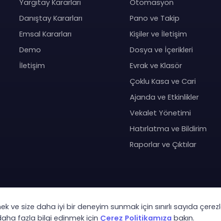
Yargıtay Kararları
Otomasyon
Danıştay Kararları
Pano ve Takip
Emsal Kararları
Kişiler ve İletişim
Demo
Dosya ve İçerikleri
İletişim
Evrak ve Klasör
Çoklu Kasa ve Cari
Ajanda ve Etkinlikler
Vekalet Yönetimi
Hatırlatma ve Bildirim
Raporlar ve Çıktılar
mek ve size daha iyi bir deneyim sunmak için sınırlı sayıda çerezl
Co
 daha fazla bilgi edinmek için
Çerez Politikamıza
bakın.