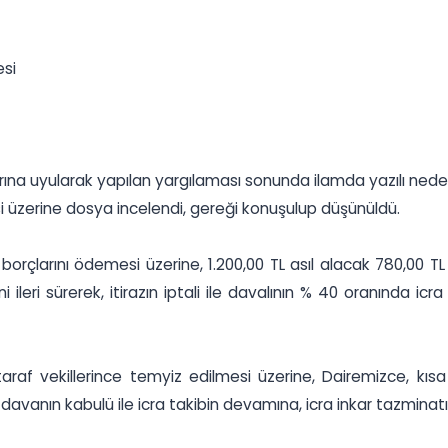
esi
rarına uyularak yapılan yargılaması sonunda ilamda yazılı ned
i üzerine dosya incelendi, gereği konuşulup düşünüldü.
 borçlarını ödemesi üzerine, 1.200,00 TL asıl alacak 780,00 TL
ini ileri sürerek, itirazın iptali ile davalının % 40 oranınd
af vekillerince temyiz edilmesi üzerine, Dairemizce, kısa k
vanın kabulü ile icra takibin devamına, icra inkar tazminatı is