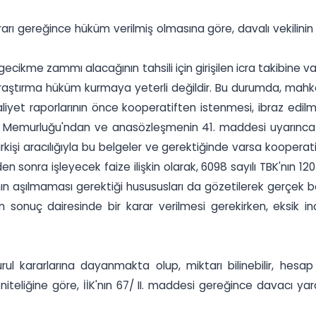
 gereğince hüküm verilmiş olmasına göre, davalı vekilinin
ikme zammı alacağının tahsili için girişilen icra takibine vak
araştırma hüküm kurmaya yeterli değildir. Bu durumda, mahke
 faaliyet raporlarının önce kooperatiften istenmesi, ibraz edil
 Memurluğu'ndan ve anasözleşmenin 41. maddesi uyarınca Çe
irkişi aracılığıyla bu belgeler ve gerektiğinde varsa koopera
den sonra işleyecek faize ilişkin olarak, 6098 sayılı TBK'nın 12
nın aşılmaması gerektiği husususları da gözetilerek gerçek bor
n sonuç dairesinde bir karar verilmesi gerekirken, eksik i
l kararlarına dayanmakta olup, miktarı bilinebilir, hesap e
eliğine göre, İİK'nın 67/ II. maddesi gereğince davacı yara