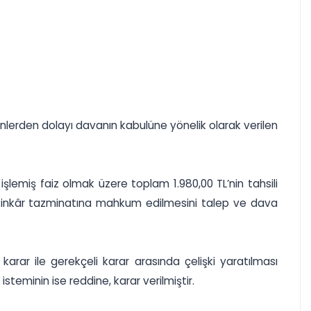
enlerden dolayı davanın kabulüne yönelik olarak verilen
 işlemiş faiz olmak üzere toplam 1.980,00 TL’nin tahsili
a icra inkâr tazminatına mahkum edilmesini talep ve dava
arar ile gerekçeli karar arasında çelişki yaratılması
teminin ise reddine, karar verilmiştir.