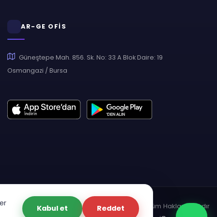
AR-GE OFİS
Güneştepe Mah. 856. Sk. No: 33 A Blok Daire: 19
Osmangazi / Bursa
er
pyright © 2007 - 2026 Hukas | Hukuk Asistan • Tüm Hakları Saklıdır
Kabul et
Reddet