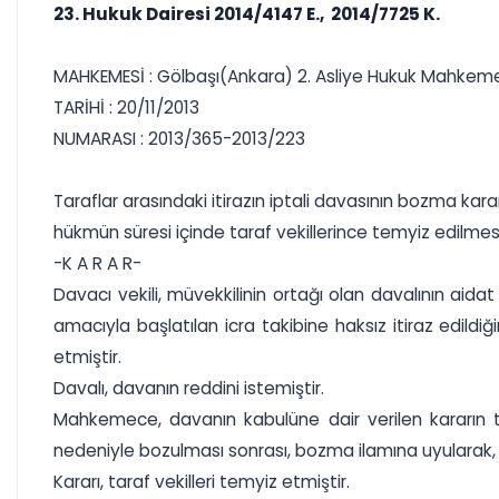
23. Hukuk Dairesi 2014/4147 E., 2014/7725 K.
MAHKEMESİ : Gölbaşı(Ankara) 2. Asliye Hukuk Mahkem
TARİHİ : 20/11/2013
NUMARASI : 2013/365-2013/223
Taraflar arasındaki itirazın iptali davasının bozma ka
hükmün süresi içinde taraf vekillerince temyiz edilmes
-K A R A R-
Davacı vekili, müvekkilinin ortağı olan davalının aidat
amacıyla başlatılan icra takibine haksız itiraz edildiğ
etmiştir.
Davalı, davanın reddini istemiştir.
Mahkemece, davanın kabulüne dair verilen kararın tar
nedeniyle bozulması sonrası, bozma ilamına uyularak, da
Kararı, taraf vekilleri temyiz etmiştir.