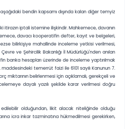
 aşağıdaki bendin kapsamı dışında kalan diğer temyiz
i itirazın iptali istemine ilişkindir. Mahkemece, davanın
mece, davacı kooperatifin defter, kayıt ve belgeleri,
mezse bilirkişiye mahallinde inceleme yetkisi verilmesi,
vre ve Şehircilik Bakanlığı İl Müdürlüğü'nden anılan
tifin banka hesapları üzerinde de inceleme yaptırılmak
0. maddesindeki temerrüt faizi ile 6101 sayılı Kanunun 7.
ç miktarının belirlenmesi için açıklamalı, gerekçeli ve
ncelemeye dayalı yazılı şekilde karar verilmesi doğru
dilebilir olduğundan, likit alacak niteliğinde olduğu
rına icra inkar tazminatına hükmedilmesi gerekirken,