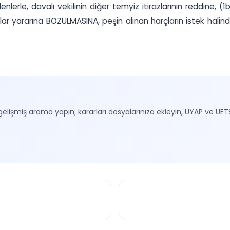
erle, davalı vekilinin diğer temyiz itirazlarının reddine, (
raflar yararına BOZULMASINA, peşin alınan harçların istek hali
gelişmiş arama yapın; kararları dosyalarınıza ekleyin, UYAP ve UET