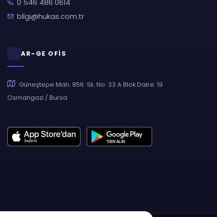
0 546 486 0614
bilgi@hukas.com.tr
AR-GE OFİS
Güneştepe Mah. 856. Sk. No: 33 A Blok Daire: 19
Osmangazi / Bursa