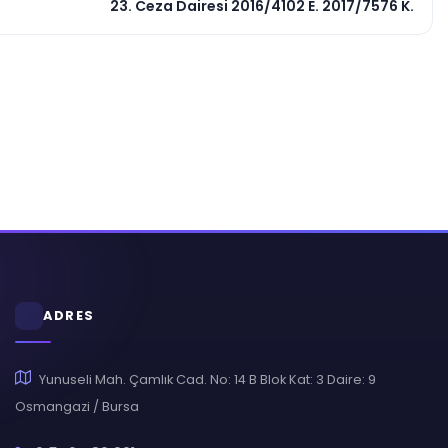
23. Ceza Dairesi 2016/4102 E. 2017/7576 K.
ADRES
Yunuseli Mah. Çamlık Cad. No: 14 B Blok Kat: 3 Daire: 9
Osmangazi / Bursa