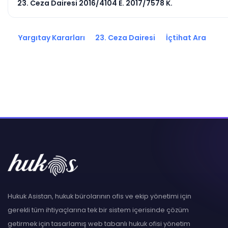
23. Ceza Dairesi 2016/4104 E. 2017/7578 K.
Yargıtay Kararları
23. Ceza Dairesi
İçtihat Ara
Hukuk Asistan, hukuk bürolarının ofis ve ekip yönetimi için
gerekli tüm ihtiyaçlarına tek bir sistem içerisinde çözüm
getirmek için tasarlamış web tabanlı hukuk ofisi yönetim