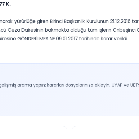
77 K.
rak yürürlüğe giren Birinci Başkanlık Kurulunun 21.12.2016 tar
ncü Ceza Dairesinin bakmakta olduğu tüm işlerin Onbeşinci C
esine GÖNDERİLMESİNE 09.01.2017 tarihinde karar verildi.
gelişmiş arama yapın; kararları dosyalarınıza ekleyin, UYAP ve UET