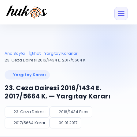
Özellikler
Fiyatlar
ENTEGRASYONLAR
YÖNETİM
UYAP
Dosya ve İçerikl
Ana Sayfa
İçtihat
Yargıtay Kararları
Blog
Entegrasyonu
Tüm dosyalar tek
ekranda
UYAP ile otomatik
23. Ceza Dairesi 2016/1434 E. 2017/5664 K.
senkron
Evrak ve Klasör
İçtihat
UYAP Evrak
Düzenleyin, hızlı erişi
Yargıtay Kararı
Entegrasyonu
İletişim
Kişiler ve İletişi
Evrakları tek tıkla aktarın
23. Ceza Dairesi 2016/1434 E.
Müvekkil ve taraf reh
UETS Entegrasyonu
2017/5664 K. — Yargıtay Kararı
Tebligatları anında
Vekalet Yöneti
Ücretsiz Başlayın
Giriş Yap
görün
Vekaletname ve yetk
takibi
23. Ceza Dairesi
2016/1434 Esas
PLANLAMA & TAKİP
AKILLI & FİNANS
2017/5664 Karar
09.01.2017
Otomasyon
Pano ve Takip
YENİ
Kuralları kurun, sist
Günlük işler tek bakışta