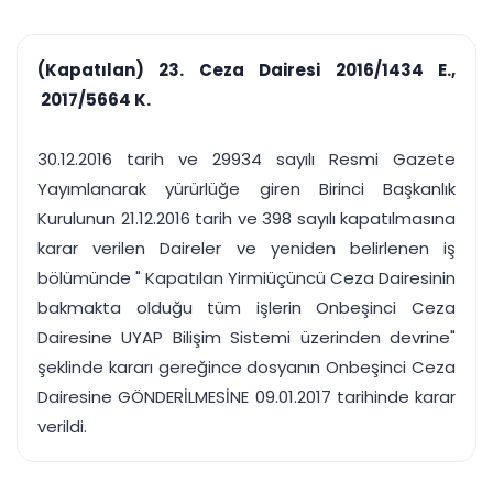
çalışsın
Ajanda ve
Finans ve Kasa
Etkinlikler
Hesap, kasa ve cari
Duruşma ve görev
takibi
(Kapatılan) 23. Ceza Dairesi 2016/1434 E.,
takvimi
Raporlar ve Çıkt
2017/5664 K.
Hatırlatma ve
Tek tıkla profesyonel
Bildirim
rapor
Süreleri asla kaçırmayın
30.12.2016 tarih ve 29934 sayılı Resmi Gazete
Yayımlanarak yürürlüğe giren Birinci Başkanlık
Tek panelde uçtan uca yönetim
UYAP & UETS entegrasyonundan finansa, hepsi bir arada.
Kurulunun 21.12.2016 tarih ve 398 sayılı kapatılmasına
Tüm özellikleri inceleyin
Ücretsiz Başlayın
karar verilen Daireler ve yeniden belirlenen iş
bölümünde " Kapatılan Yirmiüçüncü Ceza Dairesinin
bakmakta olduğu tüm işlerin Onbeşinci Ceza
Dairesine UYAP Bilişim Sistemi üzerinden devrine"
şeklinde kararı gereğince dosyanın Onbeşinci Ceza
Dairesine GÖNDERİLMESİNE 09.01.2017 tarihinde karar
verildi.