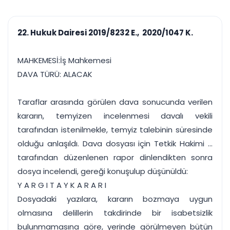
çalışsın
Ajanda ve
Finans ve Kasa
Etkinlikler
Hesap, kasa ve cari
Duruşma ve görev
takibi
22. Hukuk Dairesi 2019/8232 E., 2020/1047 K.
takvimi
Raporlar ve Çıkt
Hatırlatma ve
Tek tıkla profesyonel
Bildirim
MAHKEMESİ:İş Mahkemesi
rapor
Süreleri asla kaçırmayın
DAVA TÜRÜ: ALACAK
Tek panelde uçtan uca yönetim
UYAP & UETS entegrasyonundan finansa, hepsi bir arada.
Taraflar arasında görülen dava sonucunda verilen
Tüm özellikleri inceleyin
Ücretsiz Başlayın
kararın, temyizen incelenmesi davalı vekili
tarafından istenilmekle, temyiz talebinin süresinde
olduğu anlaşıldı. Dava dosyası için Tetkik Hakimi ...
tarafından düzenlenen rapor dinlendikten sonra
dosya incelendi, gereği konuşulup düşünüldü:
Y A R G I T A Y K A R A R I
Dosyadaki yazılara, kararın bozmaya uygun
olmasına delillerin takdirinde bir isabetsizlik
bulunmamasına göre, yerinde görülmeyen bütün