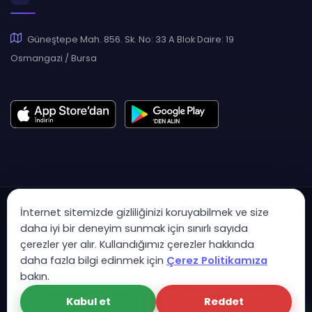
Güneştepe Mah. 856. Sk. No: 33 A Blok Daire: 19
Osmangazi / Bursa
İnternet sitemizde gizliliğinizi koruyabilmek ve size
daha iyi bir deneyim sunmak için sınırlı sayıda
çerezler yer alır. Kullandığımız çerezler hakkında
Copyright © 2007 - 2026 Hukas | Hukuk Asistan • Tüm Hakları
daha fazla bilgi edinmek için
Çerez Politikamıza
Saklıdır
bakın.
KVK Aydınlatma Metni
Gizlilik Politikası
Güvenlik Sözleşmesi
Kabul et
Reddet
Çerez Politikası