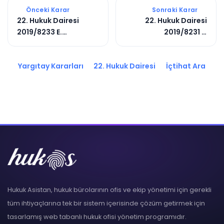
Önceki Karar
Sonraki Karar
22. Hukuk Dairesi
22. Hukuk Dairesi
2019/8233 E.
2019/8231 E.
2019/21768 K.
2019/22334 K.
Yargıtay Kararları
22. Hukuk Dairesi
İçtihat Ara
Hukuk Asistan, hukuk bürolarının ofis ve ekip yönetimi için gerekli
tüm ihtiyaçlarına tek bir sistem içerisinde çözüm getirmek için
tasarlamış web tabanlı hukuk ofisi yönetim programıdır.