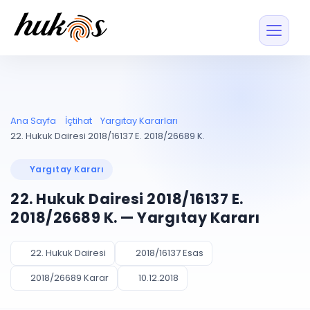
Özellikler
Fiyatlar
ENTEGRASYONLAR
YÖNETİM
UYAP
Dosya ve İçerikl
Ana Sayfa
İçtihat
Yargıtay Kararları
Blog
Entegrasyonu
Tüm dosyalar tek
ekranda
UYAP ile otomatik
22. Hukuk Dairesi 2018/16137 E. 2018/26689 K.
senkron
Evrak ve Klasör
İçtihat
UYAP Evrak
Düzenleyin, hızlı erişi
Yargıtay Kararı
Entegrasyonu
İletişim
Kişiler ve İletişi
Evrakları tek tıkla aktarın
22. Hukuk Dairesi 2018/16137 E.
Müvekkil ve taraf reh
UETS Entegrasyonu
2018/26689 K. — Yargıtay Kararı
Tebligatları anında
Vekalet Yöneti
Ücretsiz Başlayın
Giriş Yap
görün
Vekaletname ve yetk
takibi
22. Hukuk Dairesi
2018/16137 Esas
PLANLAMA & TAKİP
AKILLI & FİNANS
2018/26689 Karar
10.12.2018
Otomasyon
Pano ve Takip
YENİ
Kuralları kurun, sist
Günlük işler tek bakışta