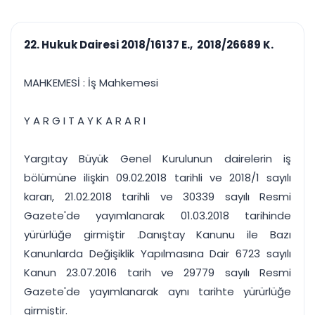
çalışsın
Ajanda ve
Finans ve Kasa
Etkinlikler
Hesap, kasa ve cari
Duruşma ve görev
takibi
22. Hukuk Dairesi 2018/16137 E., 2018/26689 K.
takvimi
Raporlar ve Çıkt
Hatırlatma ve
Tek tıkla profesyonel
Bildirim
MAHKEMESİ : İş Mahkemesi
rapor
Süreleri asla kaçırmayın
Y A R G I T A Y K A R A R I
Tek panelde uçtan uca yönetim
UYAP & UETS entegrasyonundan finansa, hepsi bir arada.
Tüm özellikleri inceleyin
Ücretsiz Başlayın
Yargıtay Büyük Genel Kurulunun dairelerin iş
bölümüne ilişkin 09.02.2018 tarihli ve 2018/1 sayılı
kararı, 21.02.2018 tarihli ve 30339 sayılı Resmi
Gazete'de yayımlanarak 01.03.2018 tarihinde
yürürlüğe girmiştir .Danıştay Kanunu ile Bazı
Kanunlarda Değişiklik Yapılmasına Dair 6723 sayılı
Kanun 23.07.2016 tarih ve 29779 sayılı Resmi
Gazete'de yayımlanarak aynı tarihte yürürlüğe
girmiştir.