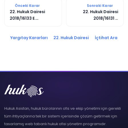
Önceki Karar
Sonraki Karar
22. Hukuk Dairesi
22. Hukuk Dairesi
2018/16133 E.
2018/16131 E.
2018/26679 K.
2018/26677 K.
Yargıtay Kararları
22. Hukuk Dairesi
İçtihat Ara
Hukuk Asistan, hukuk bürolarının ofis ve ekip yönetimi için gerekli
tüm ihtiyaçlarına tek bir sistem içerisinde çözüm getirmek için
tasarlamış web tabanlı hukuk ofisi yönetim programıdır.