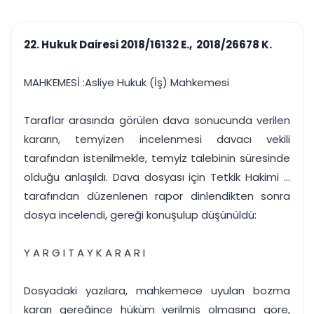
çalışsın
Ajanda ve
Finans ve Kasa
Etkinlikler
Hesap, kasa ve cari
Duruşma ve görev
takibi
22. Hukuk Dairesi 2018/16132 E., 2018/26678 K.
takvimi
Raporlar ve Çıkt
Hatırlatma ve
Tek tıkla profesyonel
Bildirim
MAHKEMESİ :Asliye Hukuk (İş) Mahkemesi
rapor
Süreleri asla kaçırmayın
Taraflar arasında görülen dava sonucunda verilen
Tek panelde uçtan uca yönetim
UYAP & UETS entegrasyonundan finansa, hepsi bir arada.
kararın, temyizen incelenmesi davacı vekili
Tüm özellikleri inceleyin
Ücretsiz Başlayın
tarafından istenilmekle, temyiz talebinin süresinde
olduğu anlaşıldı. Dava dosyası için Tetkik Hakimi ...
tarafından düzenlenen rapor dinlendikten sonra
dosya incelendi, gereği konuşulup düşünüldü:
Y A R G I T A Y K A R A R I
Dosyadaki yazılara, mahkemece uyulan bozma
kararı gereğince hüküm verilmiş olmasına göre,