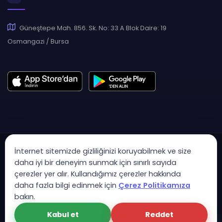
Güneştepe Mah. 856. Sk. No: 33 A Blok Daire: 19
Osmangazi / Bursa
İnternet sitemizde gizliliğinizi koruyabilmek ve size
daha iyi bir deneyim sunmak için sınırlı sayıda
çerezler yer alır. Kullandığımız çerezler hakkında
Copyright © 2007 - 2026 Hukas | Hukuk Asistan • Tüm Hakları
daha fazla bilgi edinmek için
Çerez Politikamıza
Saklıdır
bakın.
KVK Aydınlatma Metni
Gizlilik Politikası
Güvenlik Sözleşmesi
Kabul et
Reddet
Çerez Politikası