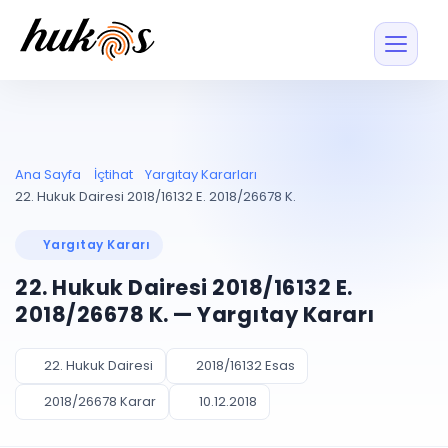
Özellikler
Fiyatlar
ENTEGRASYONLAR
YÖNETİM
UYAP
Dosya ve İçerikl
Ana Sayfa
İçtihat
Yargıtay Kararları
Blog
Entegrasyonu
Tüm dosyalar tek
ekranda
UYAP ile otomatik
22. Hukuk Dairesi 2018/16132 E. 2018/26678 K.
senkron
Evrak ve Klasör
İçtihat
UYAP Evrak
Düzenleyin, hızlı erişi
Yargıtay Kararı
Entegrasyonu
İletişim
Kişiler ve İletişi
Evrakları tek tıkla aktarın
22. Hukuk Dairesi 2018/16132 E.
Müvekkil ve taraf reh
UETS Entegrasyonu
2018/26678 K. — Yargıtay Kararı
Tebligatları anında
Vekalet Yöneti
Ücretsiz Başlayın
Giriş Yap
görün
Vekaletname ve yetk
takibi
22. Hukuk Dairesi
2018/16132 Esas
PLANLAMA & TAKİP
AKILLI & FİNANS
2018/26678 Karar
10.12.2018
Otomasyon
Pano ve Takip
YENİ
Kuralları kurun, sist
Günlük işler tek bakışta