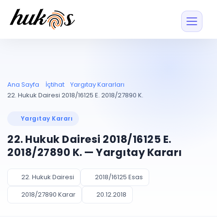
Özellikler
Fiyatlar
ENTEGRASYONLAR
YÖNETİM
UYAP
Dosya ve İçerikl
Ana Sayfa
İçtihat
Yargıtay Kararları
Blog
Entegrasyonu
Tüm dosyalar tek
ekranda
UYAP ile otomatik
22. Hukuk Dairesi 2018/16125 E. 2018/27890 K.
senkron
Evrak ve Klasör
İçtihat
UYAP Evrak
Düzenleyin, hızlı erişi
Yargıtay Kararı
Entegrasyonu
İletişim
Kişiler ve İletişi
Evrakları tek tıkla aktarın
22. Hukuk Dairesi 2018/16125 E.
Müvekkil ve taraf reh
UETS Entegrasyonu
2018/27890 K. — Yargıtay Kararı
Tebligatları anında
Vekalet Yöneti
Ücretsiz Başlayın
Giriş Yap
görün
Vekaletname ve yetk
takibi
22. Hukuk Dairesi
2018/16125 Esas
PLANLAMA & TAKİP
AKILLI & FİNANS
2018/27890 Karar
20.12.2018
Otomasyon
Pano ve Takip
YENİ
Kuralları kurun, sist
Günlük işler tek bakışta