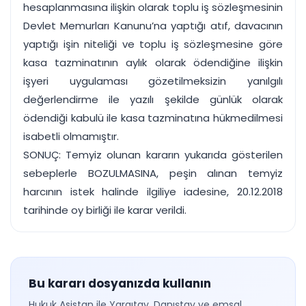
hesaplanmasına ilişkin olarak toplu iş sözleşmesinin
Devlet Memurları Kanunu’na yaptığı atıf, davacının
yaptığı işin niteliği ve toplu iş sözleşmesine göre
kasa tazminatının aylık olarak ödendiğine ilişkin
işyeri uygulaması gözetilmeksizin yanılgılı
değerlendirme ile yazılı şekilde günlük olarak
ödendiği kabulü ile kasa tazminatına hükmedilmesi
isabetli olmamıştır.
SONUÇ: Temyiz olunan kararın yukarıda gösterilen
sebeplerle BOZULMASINA, peşin alınan temyiz
harcının istek halinde ilgiliye iadesine, 20.12.2018
tarihinde oy birliği ile karar verildi.
Bu kararı dosyanızda kullanın
Hukuk Asistan ile Yargıtay, Danıştay ve emsal