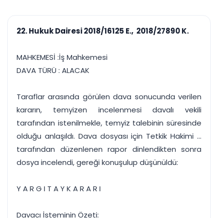
çalışsın
Ajanda ve
Finans ve Kasa
Etkinlikler
Hesap, kasa ve cari
Duruşma ve görev
takibi
22. Hukuk Dairesi 2018/16125 E., 2018/27890 K.
takvimi
Raporlar ve Çıkt
Hatırlatma ve
Tek tıkla profesyonel
Bildirim
MAHKEMESİ :İş Mahkemesi
rapor
Süreleri asla kaçırmayın
DAVA TÜRÜ : ALACAK
Tek panelde uçtan uca yönetim
UYAP & UETS entegrasyonundan finansa, hepsi bir arada.
Taraflar arasında görülen dava sonucunda verilen
Tüm özellikleri inceleyin
Ücretsiz Başlayın
kararın, temyizen incelenmesi davalı vekili
tarafından istenilmekle, temyiz talebinin süresinde
olduğu anlaşıldı. Dava dosyası için Tetkik Hakimi ...
tarafından düzenlenen rapor dinlendikten sonra
dosya incelendi, gereği konuşulup düşünüldü:
Y A R G I T A Y K A R A R I
Davacı İsteminin Özeti: