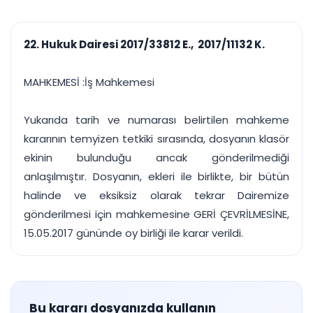
çalışsın
Ajanda ve
Finans ve Kasa
Etkinlikler
Hesap, kasa ve cari
Duruşma ve görev
takibi
22. Hukuk Dairesi 2017/33812 E., 2017/11132 K.
takvimi
Raporlar ve Çıkt
Hatırlatma ve
Tek tıkla profesyonel
Bildirim
MAHKEMESİ :İş Mahkemesi
rapor
Süreleri asla kaçırmayın
Yukarıda tarih ve numarası belirtilen mahkeme
Tek panelde uçtan uca yönetim
UYAP & UETS entegrasyonundan finansa, hepsi bir arada.
kararının temyizen tetkiki sırasında, dosyanın klasör
Tüm özellikleri inceleyin
Ücretsiz Başlayın
ekinin bulunduğu ancak gönderilmediği
anlaşılmıştır. Dosyanın, ekleri ile birlikte, bir bütün
halinde ve eksiksiz olarak tekrar Dairemize
gönderilmesi için mahkemesine GERİ ÇEVRİLMESİNE,
15.05.2017 gününde oy birliği ile karar verildi.
Bu kararı dosyanızda kullanın