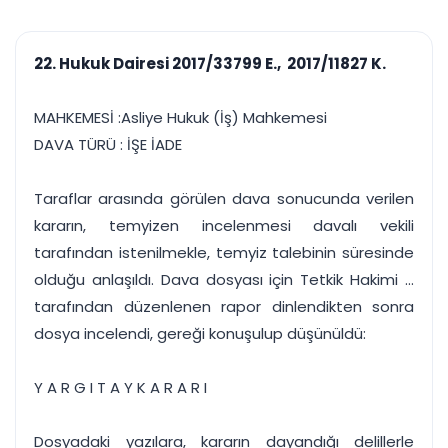
çalışsın
Ajanda ve
Finans ve Kasa
Etkinlikler
Hesap, kasa ve cari
Duruşma ve görev
takibi
22. Hukuk Dairesi 2017/33799 E., 2017/11827 K.
takvimi
Raporlar ve Çıkt
Hatırlatma ve
Tek tıkla profesyonel
Bildirim
MAHKEMESİ :Asliye Hukuk (İş) Mahkemesi
rapor
Süreleri asla kaçırmayın
DAVA TÜRÜ : İŞE İADE
Tek panelde uçtan uca yönetim
UYAP & UETS entegrasyonundan finansa, hepsi bir arada.
Taraflar arasında görülen dava sonucunda verilen
Tüm özellikleri inceleyin
Ücretsiz Başlayın
kararın, temyizen incelenmesi davalı vekili
tarafından istenilmekle, temyiz talebinin süresinde
olduğu anlaşıldı. Dava dosyası için Tetkik Hakimi ...
tarafından düzenlenen rapor dinlendikten sonra
dosya incelendi, gereği konuşulup düşünüldü:
Y A R G I T A Y K A R A R I
Dosyadaki yazılara, kararın dayandığı delillerle