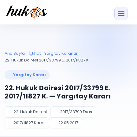
Özellikler
Fiyatlar
ENTEGRASYONLAR
YÖNETİM
UYAP
Dosya ve İçerikl
Ana Sayfa
İçtihat
Yargıtay Kararları
Blog
Entegrasyonu
Tüm dosyalar tek
ekranda
UYAP ile otomatik
22. Hukuk Dairesi 2017/33799 E. 2017/11827 K.
senkron
Evrak ve Klasör
İçtihat
UYAP Evrak
Düzenleyin, hızlı erişi
Yargıtay Kararı
Entegrasyonu
İletişim
Kişiler ve İletişi
Evrakları tek tıkla aktarın
22. Hukuk Dairesi 2017/33799 E.
Müvekkil ve taraf reh
UETS Entegrasyonu
2017/11827 K. — Yargıtay Kararı
Tebligatları anında
Vekalet Yöneti
Ücretsiz Başlayın
Giriş Yap
görün
Vekaletname ve yetk
takibi
22. Hukuk Dairesi
2017/33799 Esas
PLANLAMA & TAKİP
AKILLI & FİNANS
2017/11827 Karar
22.05.2017
Otomasyon
Pano ve Takip
YENİ
Kuralları kurun, sist
Günlük işler tek bakışta