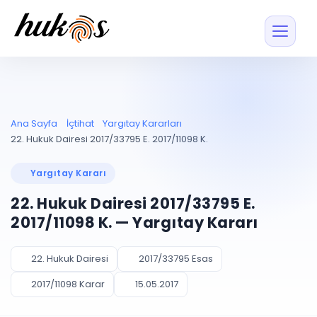
Özellikler
Fiyatlar
ENTEGRASYONLAR
YÖNETİM
UYAP
Dosya ve İçerikl
Ana Sayfa
İçtihat
Yargıtay Kararları
Blog
Entegrasyonu
Tüm dosyalar tek
ekranda
UYAP ile otomatik
22. Hukuk Dairesi 2017/33795 E. 2017/11098 K.
senkron
Evrak ve Klasör
İçtihat
UYAP Evrak
Düzenleyin, hızlı erişi
Yargıtay Kararı
Entegrasyonu
İletişim
Kişiler ve İletişi
Evrakları tek tıkla aktarın
22. Hukuk Dairesi 2017/33795 E.
Müvekkil ve taraf reh
UETS Entegrasyonu
2017/11098 K. — Yargıtay Kararı
Tebligatları anında
Vekalet Yöneti
Ücretsiz Başlayın
Giriş Yap
görün
Vekaletname ve yetk
takibi
22. Hukuk Dairesi
2017/33795 Esas
PLANLAMA & TAKİP
AKILLI & FİNANS
2017/11098 Karar
15.05.2017
Otomasyon
Pano ve Takip
YENİ
Kuralları kurun, sist
Günlük işler tek bakışta