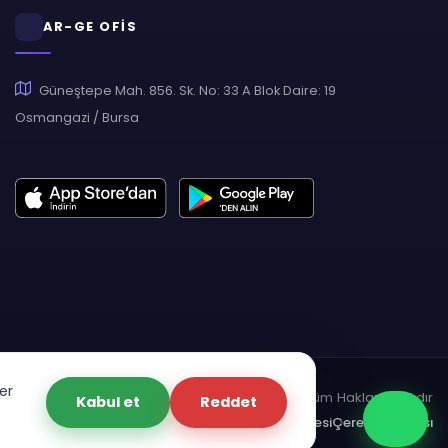
AR-GE OFİS
Güneştepe Mah. 856. Sk. No: 33 A Blok Daire: 19
Osmangazi / Bursa
er
pyright © 2007 - 2026 Hukas | Hukuk Asistan • Tüm Hakları Saklıdır
Kabul et
Reddet
dınlatma Metni
Gizlilik Politikası
Güvenlik Sözleşmesi
Çerez Politikası