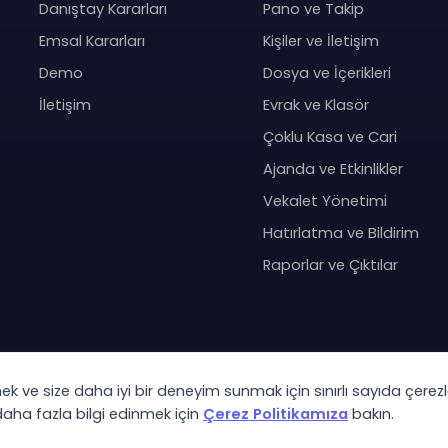
Danıştay Kararları
Pano ve Takip
Emsal Kararları
Kişiler ve İletişim
Demo
Dosya ve İçerikleri
İletişim
Evrak ve Klasör
Çoklu Kasa ve Cari
Ajanda ve Etkinlikler
Vekalet Yönetimi
Hatırlatma ve Bildirim
Raporlar ve Çıktılar
mek ve size daha iyi bir deneyim sunmak için sınırlı sayıda çerezl
Co
 daha fazla bilgi edinmek için
Çerez Politikamıza
bakın.
KVK Ay