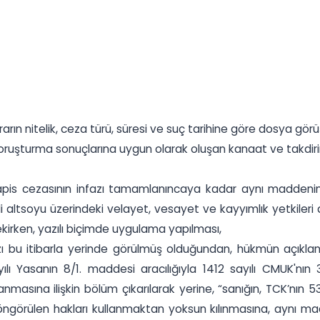
ın nitelik, ceza türü, süresi ve suç tarihine göre dosya görü
uşturma sonuçlarına uygun olarak oluşan kanaat ve takdirine
 hapis cezasının infazı tamamlanıncaya kadar aynı maddenin
i altsoyu üzerindeki velayet, vesayet ve kayyımlık yetkileri
irken, yazılı biçimde uygulama yapılması,
tirazı bu itibarla yerinde görülmüş olduğundan, hükmün açı
ılı Yasanın 8/1. maddesi aracılığıyla 1412 sayılı CMUK'nın
masına ilişkin bölüm çıkarılarak yerine, “sanığın, TCK’nın 53
görülen hakları kullanmaktan yoksun kılınmasına, aynı madd