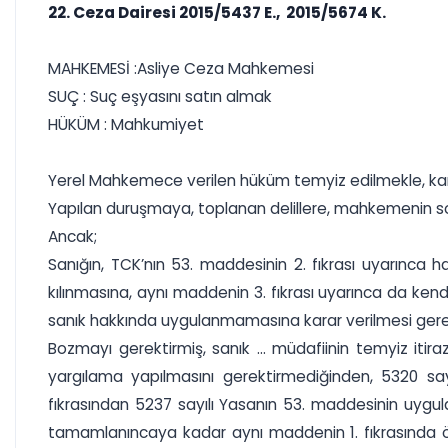
22. Ceza Dairesi 2015/5437 E., 2015/5674 K.
MAHKEMESİ :Asliye Ceza Mahkemesi
SUÇ : Suç eşyasını satın almak
HÜKÜM : Mahkumiyet
Yerel Mahkemece verilen hüküm temyiz edilmekle, karar
Yapılan duruşmaya, toplanan delillere, mahkemenin sor
Ancak;
Sanığın, TCK’nın 53. maddesinin 2. fıkrası uyarınca
kılınmasına, aynı maddenin 3. fıkrası uyarınca da kend
sanık hakkında uygulanmamasına karar verilmesi gerek
Bozmayı gerektirmiş, sanık ... müdafiinin temyiz i
yargılama yapılmasını gerektirmediğinden, 5320 say
fıkrasından 5237 sayılı Yasanın 53. maddesinin uygulan
tamamlanıncaya kadar aynı maddenin 1. fıkrasında ön