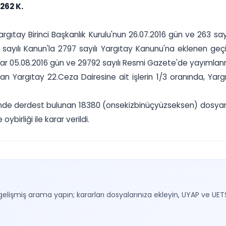
262 K.
tay Birinci Başkanlık Kurulu'nun 26.07.2016 gün ve 263 sayılı
yılı Kanun'la 2797 sayılı Yargıtay Kanunu'na eklenen geçic
rar 05.08.2016 gün ve 29792 sayılı Resmi Gazete'de yayımlanm
an Yargıtay 22.Ceza Dairesine ait işlerin 1/3 oranında, Yargı
inde derdest bulunan 18380 (onsekizbinüçyüzseksen) dosyanın
birliği ile karar verildi.
gelişmiş arama yapın; kararları dosyalarınıza ekleyin, UYAP ve UET