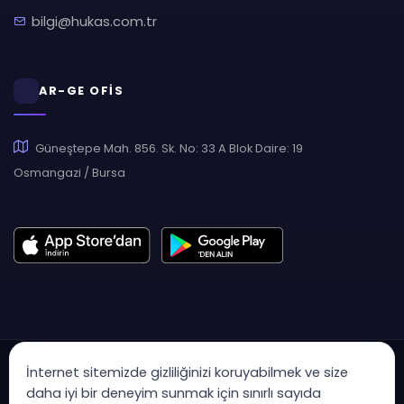
bilgi@hukas.com.tr
AR-GE OFİS
Güneştepe Mah. 856. Sk. No: 33 A Blok Daire: 19
Osmangazi / Bursa
İnternet sitemizde gizliliğinizi koruyabilmek ve size
daha iyi bir deneyim sunmak için sınırlı sayıda