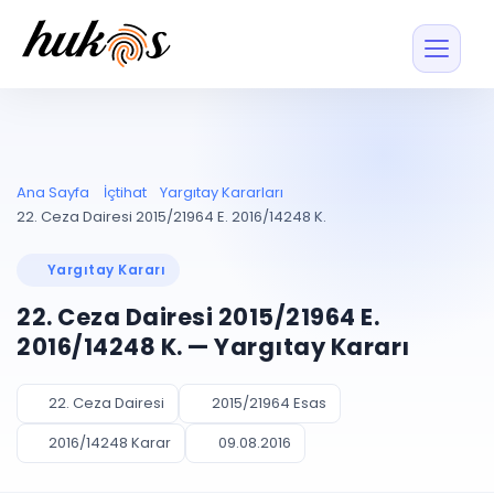
Özellikler
Fiyatlar
ENTEGRASYONLAR
YÖNETİM
UYAP
Dosya ve İçerikl
Ana Sayfa
İçtihat
Yargıtay Kararları
Blog
Entegrasyonu
Tüm dosyalar tek
ekranda
UYAP ile otomatik
22. Ceza Dairesi 2015/21964 E. 2016/14248 K.
senkron
Evrak ve Klasör
İçtihat
UYAP Evrak
Düzenleyin, hızlı erişi
Yargıtay Kararı
Entegrasyonu
İletişim
Kişiler ve İletişi
Evrakları tek tıkla aktarın
22. Ceza Dairesi 2015/21964 E.
Müvekkil ve taraf reh
UETS Entegrasyonu
2016/14248 K. — Yargıtay Kararı
Tebligatları anında
Vekalet Yöneti
Ücretsiz Başlayın
Giriş Yap
görün
Vekaletname ve yetk
takibi
22. Ceza Dairesi
2015/21964 Esas
PLANLAMA & TAKİP
AKILLI & FİNANS
2016/14248 Karar
09.08.2016
Otomasyon
Pano ve Takip
YENİ
Kuralları kurun, sist
Günlük işler tek bakışta