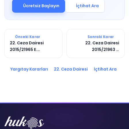
Ücretsiz Başlayın
İçtihat Ara
Önceki Karar
Sonraki Karar
22. Ceza Dairesi
22. Ceza Dairesi
2015/21965 E.
2015/21963 E.
2016/14249 K.
2016/5762 K.
Yargıtay Kararları
22. Ceza Dairesi
İçtihat Ara