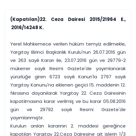
çalışsın
Ajanda ve
Finans ve Kasa
Etkinlikler
Hesap, kasa ve cari
Duruşma ve görev
takibi
(Kapatılan)22. Ceza Dairesi 2015/21964 E.,
takvimi
Raporlar ve Çıkt
2016/14248 K.
Hatırlatma ve
Tek tıkla profesyonel
Bildirim
rapor
Süreleri asla kaçırmayın
Yerel Mahkemece verilen hüküm temyiz edilmekle,
Yargıtay Birinci Başkanlık Kurulu'nun 26.07.2016 gün
Tek panelde uçtan uca yönetim
UYAP & UETS entegrasyonundan finansa, hepsi bir arada.
ve 263 sayılı Kararı ile, 23.07.2016 gün ve 29779-2
Tüm özellikleri inceleyin
Ücretsiz Başlayın
mükerrer sayılı Resmi Gazete'de yayımlanarak
yürürlüğe giren 6723 sayılı Kanun'la 2797 sayılı
Yargıtay Kanunu'na eklenen geçici 15. maddenin 12.
fıkrasına dayanılarak Yargıtay 22. Ceza Dairesinin
kapatılmasına karar verilmiş ve bu karar 05.08.2016
gün ve 29792 sayılı Resmi Gazete'de
yayımlanmıştır.
Kurulun anılan kararının 2. maddesi gereğince
kapatılan Yargıtay 22.Ceza Dairesine ait işlerin 1/3