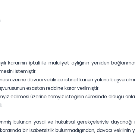
i
ılı kararının iptali ile maluliyet aylığının yeniden bağlanma
mesini istemiştir.
esi üzerine davacı vekilince istinaf kanun yoluna başvurulm
şvurusunun esastan reddine karar verilmiştir.
myiz edilmesi üzerine temyiz isteğinin süresinde olduğu anla
i.
ş bulunan yasal ve hukuksal gerekçeleriyle dayanağı maddi
rarında bir isabetsizlik bulunmadığından, davacı vekilinin 