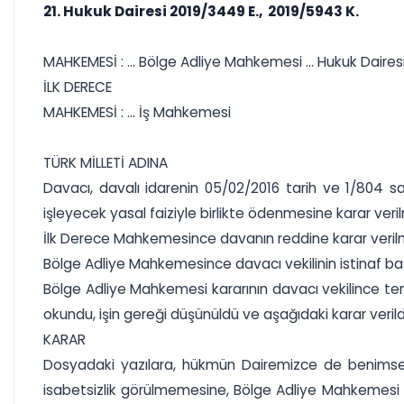
21. Hukuk Dairesi 2019/3449 E., 2019/5943 K.
MAHKEMESİ : ... Bölge Adliye Mahkemesi ... Hukuk Daires
İLK DERECE
MAHKEMESİ : ... İş Mahkemesi
TÜRK MİLLETİ ADINA
Davacı, davalı idarenin 05/02/2016 tarih ve 1/804 say
işleyecek yasal faiziyle birlikte ödenmesine karar veril
İlk Derece Mahkemesince davanın reddine karar verilm
Bölge Adliye Mahkemesince davacı vekilinin istinaf ba
Bölge Adliye Mahkemesi kararının davacı vekilince te
okundu, işin gereği düşünüldü ve aşağıdaki karar verild
KARAR
Dosyadaki yazılara, hükmün Dairemizce de benimsenmi
isabetsizlik görülmemesine, Bölge Adliye Mahkemesi ka