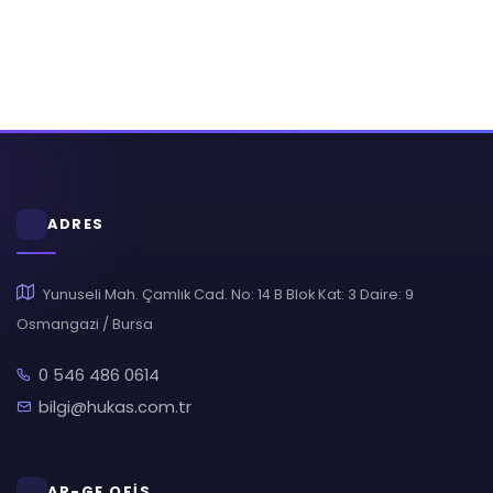
ADRES
Yunuseli Mah. Çamlık Cad. No: 14 B Blok Kat: 3 Daire: 9
Osmangazi / Bursa
0 546 486 0614
bilgi@hukas.com.tr
AR-GE OFİS