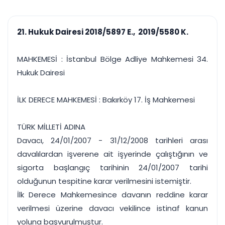
çalışsın
Ajanda ve
Finans ve Kasa
Etkinlikler
Hesap, kasa ve cari
Duruşma ve görev
takibi
21. Hukuk Dairesi 2018/5897 E., 2019/5580 K.
takvimi
Raporlar ve Çıkt
Hatırlatma ve
Tek tıkla profesyonel
Bildirim
MAHKEMESİ : İstanbul Bölge Adliye Mahkemesi 34.
rapor
Süreleri asla kaçırmayın
Hukuk Dairesi
Tek panelde uçtan uca yönetim
UYAP & UETS entegrasyonundan finansa, hepsi bir arada.
İLK DERECE MAHKEMESİ : Bakırköy 17. İş Mahkemesi
Tüm özellikleri inceleyin
Ücretsiz Başlayın
TÜRK MİLLETİ ADINA
Davacı, 24/01/2007 - 31/12/2008 tarihleri arası
davalılardan işverene ait işyerinde çalıştığının ve
sigorta başlangıç tarihinin 24/01/2007 tarihi
olduğunun tespitine karar verilmesini istemiştir.
İlk Derece Mahkemesince davanın reddine karar
verilmesi üzerine davacı vekilince istinaf kanun
yoluna başvurulmuştur.