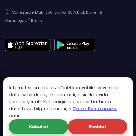
Güneştepe Mah. 856. Sk. No: 33 A Blok Daire: 19
Osmangazi / Bursa
İnternet sitemizde gizliliğinizi koruyabilmek ve size
daha iyi bir deneyim sunmak için sınırlı sayıda
çerezler yer alır. Kullandığımız çerezler hakkında
Copyright © 2007 - 2026 Hukas | Hukuk Asistan • Tüm Hakları
daha fazla bilgi edinmek için
Çerez Politikamıza
Saklıdır
bakın.
KVK Aydınlatma Metni
Gizlilik Politikası
Güvenlik Sözleşmesi
Kabul et
Reddet
Çerez Politikası