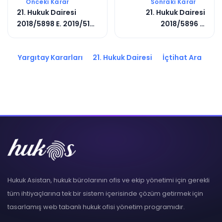
Önceki Karar
Sonraki Karar
21. Hukuk Dairesi
21. Hukuk Dairesi
2018/5898 E. 2019/5131
2018/5896 E.
K.
2019/5133 K.
Yargıtay Kararları
21. Hukuk Dairesi
İçtihat Ara
Hukuk Asistan, hukuk bürolarının ofis ve ekip yönetimi için gerekli
tüm ihtiyaçlarına tek bir sistem içerisinde çözüm getirmek için
tasarlamış web tabanlı hukuk ofisi yönetim programıdır.