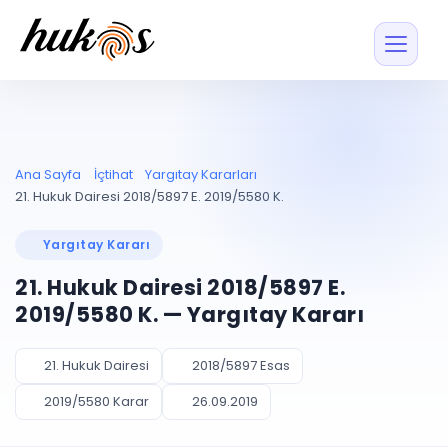
Özellikler
Fiyatlar
ENTEGRASYONLAR
YÖNETİM
UYAP
Dosya ve İçerikl
Ana Sayfa
İçtihat
Yargıtay Kararları
Blog
Entegrasyonu
Tüm dosyalar tek
ekranda
UYAP ile otomatik
21. Hukuk Dairesi 2018/5897 E. 2019/5580 K.
senkron
Evrak ve Klasör
İçtihat
UYAP Evrak
Düzenleyin, hızlı erişi
Yargıtay Kararı
Entegrasyonu
İletişim
Kişiler ve İletişi
Evrakları tek tıkla aktarın
21. Hukuk Dairesi 2018/5897 E.
Müvekkil ve taraf reh
UETS Entegrasyonu
2019/5580 K. — Yargıtay Kararı
Tebligatları anında
Vekalet Yöneti
Ücretsiz Başlayın
Giriş Yap
görün
Vekaletname ve yetk
takibi
21. Hukuk Dairesi
2018/5897 Esas
PLANLAMA & TAKİP
AKILLI & FİNANS
2019/5580 Karar
26.09.2019
Otomasyon
Pano ve Takip
YENİ
Kuralları kurun, sist
Günlük işler tek bakışta