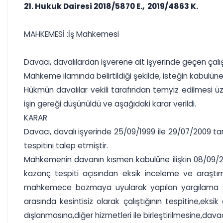
21. Hukuk Dairesi 2018/5870 E., 2019/4863 K.
MAHKEMESİ :İş Mahkemesi
Davacı, davalılardan işverene ait işyerinde geçen çalışm
Mahkeme ilamında belirtildiği şekilde, isteğin kabulüne
Hükmün davalılar vekili tarafından temyiz edilmesi ü
işin gereği düşünüldü ve aşağıdaki karar verildi.
KARAR
Davacı, davalı işyerinde 25/09/1999 ile 29/07/2009 tarih
tespitini talep etmiştir.
Mahkemenin davanın kısmen kabulüne ilişkin 08/09/201
kazanç tespiti açısından eksik inceleme ve araştırma
mahkemece bozmaya uyularak yapılan yargılama sonra
arasında kesintisiz olarak çalıştığının tespitine,eksi
dışlanmasına,diğer hizmetleri ile birleştirilmesine,davac