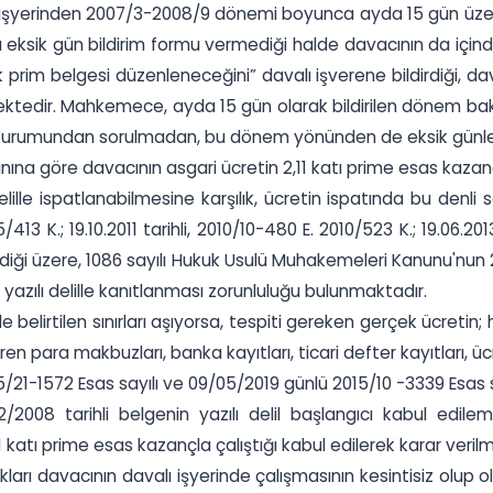
ı işyerinden 2007/3-2008/9 dönemi boyunca ayda 15 gün üzeri
ı eksik gün bildirim formu vermediği halde davacının da içinde 
m belgesi düzenleneceğini” davalı işverene bildirdiği, dava
ktedir. Mahkemece, ayda 15 gün olarak bildirilen dönem bak
umundan sorulmadan, bu dönem yönünden de eksik günlerin t
na göre davacının asgari ücretin 2,11 katı prime esas kazançla
lille ispatlanabilmesine karşılık, ücretin ispatında bu denli 
13 K.; 19.10.2011 tarihli, 2010/10-480 E. 2010/523 K.; 19.06.2013 t
irtildiği üzere, 1086 sayılı Hukuk Usulü Muhakemeleri Kanunu'n
n yazılı delille kanıtlanması zorunluluğu bulunmaktadır.
belirtilen sınırları aşıyorsa, tespiti gereken gerçek ücretin
ren para makbuzları, banka kayıtları, ticari defter kayıtları, ü
21-1572 Esas sayılı ve 09/05/2019 günlü 2015/10 -3339 Esas sa
2008 tarihli belgenin yazılı delil başlangıcı kabul edil
katı prime esas kazançla çalıştığı kabul edilerek karar verilme
ıkları davacının davalı işyerinde çalışmasının kesintisiz olu