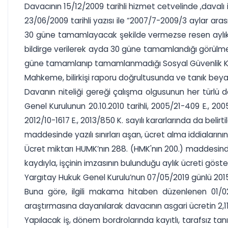
Davacının 15/12/2009 tarihli hizmet cetvelinde ,daval
23/06/2009 tarihli yazısı ile “2007/7-2009/3 aylar aras
30 güne tamamlayacak şekilde vermezse resen aylık pri
bildirge verilerek ayda 30 güne tamamlandığı görülme
güne tamamlanıp tamamlanmadığı Sosyal Güvenlik Kur
Mahkeme, bilirkişi raporu doğrultusunda ve tanık beyanı
Davanın niteliği gereği çalışma olgusunun her türlü de
Genel Kurulunun 20.10.2010 tarihli, 2005/21-409 E., 2005/4
2012/10-1617 E., 2013/850 K. sayılı kararlarında da bel
maddesinde yazılı sınırları aşan, ücret alma iddialarını
Ücret miktarı HUMK’nın 288. (HMK'nın 200.) maddesinde 
kaydıyla, işçinin imzasının bulunduğu aylık ücreti göste
Yargıtay Hukuk Genel Kurulu’nun 07/05/2019 günlü 2015/
Buna göre, ilgili makama hitaben düzenlenen 01/02/
araştırmasına dayanılarak davacının asgari ücretin 2,11 
Yapılacak iş, dönem bordrolarında kayıtlı, tarafsız tan