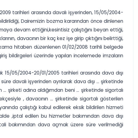
09 tarihleri arasında davalı işyerinden, 15/05/2004-
 bildirildiği, Dairemizin bozma kararından önce dinlenen
maya devam ettiğini,kesintisiz çalıştığını beyan ettiği,
, davacının bir kaç kez işe girip çıktığını belirttiği,
akama hitaben düzenlenen 01/02/2008 tarihli belgede
iriş bildirgeleri üzerinde yapılan incelemede imzaların
k 15/05/2004-20/01/2005 tarihleri arasında dava dışı
r süre davalı işyerinden ayrılarak dava dışı ... şirketinde
 şirketi adına aldığımdan beni ... şirketinde sigortalı
çesiyle , davacının ... şirketinde sigortalı gösterilen
ında çalıştığı kabul edilerek eksik bildirilen hizmeti
halde ,iptal edilen bu hizmetler bakımından dava dışı
ptali bakımından dava açmak üzere süre verilmediği