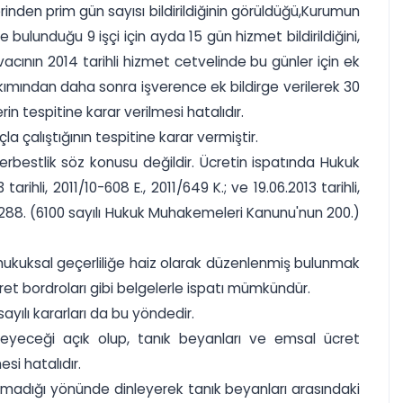
nden prim gün sayısı bildirildiğinin görüldüğü,Kurumun
bulunduğu 9 işçi için ayda 15 gün hizmet bildirildiğini,
cının 2014 tarihli hizmet cetvelinde bu günler için ek
ımından daha sonra işverence ek bildirge verilerek 30
espitine karar verilmesi hatalıdır.
 çalıştığının tespitine karar vermiştir.
serbestlik söz konusu değildir. Ücretin ispatında Hukuk
arihli, 2011/10-608 E., 2011/649 K.; ve 19.06.2013 tarihli,
un 288. (6100 sayılı Hukuk Muhakemeleri Kanunu'nun 200.)
; hukuksal geçerliliğe haiz olarak düzenlenmiş bulunmak
cret bordroları gibi belgelerle ispatı mümkündür.
yılı kararları da bu yöndedir.
emeyeceği açık olup, tanık beyanları ve emsal ücret
si hatalıdır.
p olmadığı yönünde dinleyerek tanık beyanları arasındaki