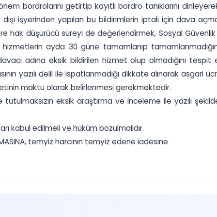
in dönem bordrolarını getirtip kayıtlı bordro tanıklarını dinleyere
dışı işyerinden yapılan bu bildirimlerin iptali için dava aç
göre hak düşürücü süreyi de değerlendirmek, Sosyal Güvenli
 hizmetlerin ayda 30 güne tamamlanıp tamamlanmadığını s
davacı adına eksik bildirilen hizmet olup olmadığını tespit
iasının yazılı delil ile ispatlanmadığı dikkate alınarak asgar
 ücretinin maktu olarak belirlenmesi gerekmektedir.
utulmaksızın eksik araştırma ve inceleme ile yazılı şekil
arı kabul edilmeli ve hüküm bozulmalıdır.
ASINA, temyiz harcının temyiz edene iadesine