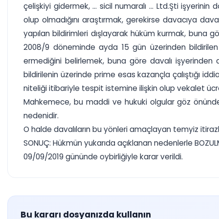
çelişkiyi gidermek, ... sicil numaralı ... Ltd.Şti işyerin
olup olmadığını araştırmak, gerekirse davacıya dava 
yapılan bildirimleri dışlayarak hüküm kurmak, buna 
2008/9 döneminde ayda 15 gün üzerinden bildirilen
ermediğini belirlemek, buna göre davalı işyerinden 
bildirilenin üzerinde prime esas kazançla çalıştığı idd
niteliği itibariyle tespit istemine ilişkin olup vekalet
Mahkemece, bu maddi ve hukuki olgular göz önünde t
nedenidir.
O halde davalıların bu yönleri amaçlayan temyiz itirazl
SONUÇ: Hükmün yukarıda açıklanan nedenlerle BOZULM
09/09/2019 gününde oybirliğiyle karar verildi.
Bu kararı dosyanızda kullanın