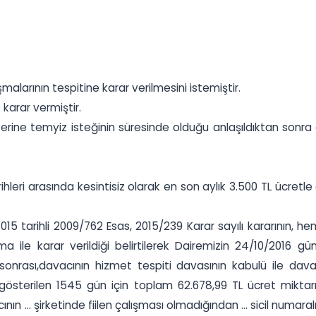
alarının tespitine karar verilmesini istemiştir.
 karar vermiştir.
zerine temyiz isteğinin süresinde olduğu anlaşıldıktan sonr
leri arasında kesintisiz olarak en son aylık 3.500 TL ücretle 
5 tarihli 2009/762 Esas, 2015/239 Karar sayılı kararının, 
 ile karar verildiği belirtilerek Dairemizin 24/10/2016 günl
sı,davacının hizmet tespiti davasının kabulü ile davacın
k gösterilen 1545 gün için toplam 62.678,99 TL ücret miktarı
ının ... şirketinde fiilen çalışması olmadığından ... sicil num