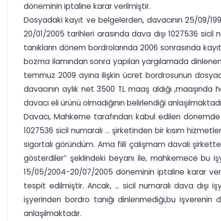
döneminin iptaline karar verilmiştir.
Dosyadaki kayıt ve belgelerden, davacının 25/09/199
20/01/2005 tarihleri arasında dava dışı 1027536 sicil n
tanıkların dönem bordrolarında 2006 sonrasında kayıtlı 
bozma ilamından sonra yapılan yargılamada dinlenen uyu
temmuz 2009 ayına ilişkin ücret bordrosunun dosyad
davacının aylık net 3500 TL maaş aldığı ,maaşında haci
davacı eli ürünü olmadığının belirlendiği anlaşılmaktadı
Davacı, Mahkeme tarafından kabul edilen dönemde dav
1027536 sicil numaralı ... şirketinden bir kısım hizmetler
sigortalı göründüm. Ama fiili çalışmam davalı şirkette
gösterdiler” şeklindeki beyanı ile, mahkemece bu işyer
15/05/2004-20/07/2005 döneminin iptaline karar verilm
tespit edilmiştir. Ancak, ... sicil numaralı dava dı
işyerinden bordro tanığı dinlenmediği,bu işverenin
anlaşılmaktadır.