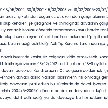
9-18/05/2000, 30/11/2001-15/03/2003 ve 19/02/2005-20/07/20
umaralı ... şirketinden asgari ücret üzerinden çalışmalarının
olup kendileri işe girdiğinde ve ayrıldığında davacının çalış
şmazlık konusu dönemin tamamında kayıtlı bordro tanıklarının
a olup ,bunun dışında ücret bordrosu bulunmadığı, ilgili m
z bulunmadığı belirtildiği ,Adli Tıp Kurumu tarafından işe g
r.
alı işyerinde kesintisiz çalıştığını iddia etmektedir. Anca
i bildirilmiş,davacının 03/02/2012 tarihli celsede “8-9 aylık bi
 devam ediyordu. Kendi aracımı C2 belgesini doldurmak için ...
inden davacı adına yapılan bildirimlerin fiili olmadığı gerek
iş, davacının iptal edilen bu sürelerde de davalı işveren yan
şı işyerinin 2004/5-2005/1 dönem bordroları dosyada olduğu 
 davaya dahil edilmediği ya da davacıya bu hizmetlerin i