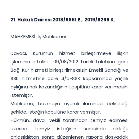
çalışsın
Ajanda ve
Finans ve Kasa
Etkinlikler
Hesap, kasa ve cari
Duruşma ve görev
takibi
21. Hukuk Dairesi 2018/5861 E., 2019/6295 K.
takvimi
Raporlar ve Çıkt
Hatırlatma ve
Tek tıkla profesyonel
Bildirim
MAHKEMESİ :İş Mahkemesi
rapor
Süreleri asla kaçırmayın
Davacı, Kurumun hizmet birleştirmeye ilişkin
Tek panelde uçtan uca yönetim
UYAP & UETS entegrasyonundan finansa, hepsi bir arada.
işleminin iptaline, 09/08/2012 tarihli talebine göre
Tüm özellikleri inceleyin
Ücretsiz Başlayın
Bağ-Kur hizmeti birleştirilmeksizin Emekli Sandığı ve
SSK hizmetine göre 4/a-SSK kapsamında yaşlılık
aylığına hak kazandığının tespitine karar verilmesini
istemiştir.
Mahkeme, bozmaya uyarak ilamında belirtildiği
şekilde, isteğin kabulüne karar vermiştir.
Hükmün, davalı vekili tarafından temyiz edilmesi
üzerine temyiz isteğinin süresinde olduğu
anlaşıldıktan sonra düzenlenen raporla dosyadaki