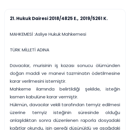
çalışsın
Ajanda ve
Finans ve Kasa
Etkinlikler
Hesap, kasa ve cari
Duruşma ve görev
takibi
21. Hukuk Dairesi 2018/4825 E., 2019/5261 K.
takvimi
Raporlar ve Çıkt
Hatırlatma ve
Tek tıkla profesyonel
Bildirim
MAHKEMESİ :Asliye Hukuk Mahkemesi
rapor
Süreleri asla kaçırmayın
TÜRK MİLLETİ ADINA
Tek panelde uçtan uca yönetim
UYAP & UETS entegrasyonundan finansa, hepsi bir arada.
Tüm özellikleri inceleyin
Ücretsiz Başlayın
Davacılar, murisinin iş kazası sonucu ölümünden
doğan maddi ve manevi tazminatın ödetilmesine
karar verilmesini istemiştir.
Mahkeme ilamında belirtildiği şekilde, isteğin
kısmen kabulüne karar vermiştir.
Hükmün, davacılar vekili tarafından temyiz edilmesi
üzerine temyiz isteğinin süresinde olduğu
anlaşıldıktan sonra düzenlenen raporla dosyadaki
kağıtlar okundu, işin gereği düşünüldü ve aşağıdaki