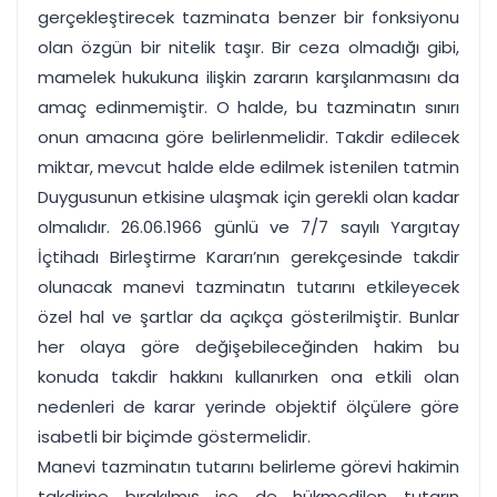
gerçekleştirecek tazminata benzer bir fonksiyonu
olan özgün bir nitelik taşır. Bir ceza olmadığı gibi,
mamelek hukukuna ilişkin zararın karşılanmasını da
amaç edinmemiştir. O halde, bu tazminatın sınırı
onun amacına göre belirlenmelidir. Takdir edilecek
miktar, mevcut halde elde edilmek istenilen tatmin
Duygusunun etkisine ulaşmak için gerekli olan kadar
olmalıdır. 26.06.1966 günlü ve 7/7 sayılı Yargıtay
İçtihadı Birleştirme Kararı’nın gerekçesinde takdir
olunacak manevi tazminatın tutarını etkileyecek
özel hal ve şartlar da açıkça gösterilmiştir. Bunlar
her olaya göre değişebileceğinden hakim bu
konuda takdir hakkını kullanırken ona etkili olan
nedenleri de karar yerinde objektif ölçülere göre
isabetli bir biçimde göstermelidir.
Manevi tazminatın tutarını belirleme görevi hakimin
takdirine bırakılmış ise de hükmedilen tutarın