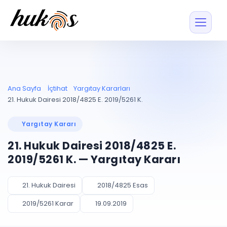
Özellikler
Fiyatlar
ENTEGRASYONLAR
YÖNETİM
UYAP
Dosya ve İçerikl
Ana Sayfa
İçtihat
Yargıtay Kararları
Blog
Entegrasyonu
Tüm dosyalar tek
ekranda
UYAP ile otomatik
21. Hukuk Dairesi 2018/4825 E. 2019/5261 K.
senkron
Evrak ve Klasör
İçtihat
UYAP Evrak
Düzenleyin, hızlı erişi
Yargıtay Kararı
Entegrasyonu
İletişim
Kişiler ve İletişi
Evrakları tek tıkla aktarın
21. Hukuk Dairesi 2018/4825 E.
Müvekkil ve taraf reh
UETS Entegrasyonu
2019/5261 K. — Yargıtay Kararı
Tebligatları anında
Vekalet Yöneti
Ücretsiz Başlayın
Giriş Yap
görün
Vekaletname ve yetk
takibi
21. Hukuk Dairesi
2018/4825 Esas
PLANLAMA & TAKİP
AKILLI & FİNANS
2019/5261 Karar
19.09.2019
Otomasyon
Pano ve Takip
YENİ
Kuralları kurun, sist
Günlük işler tek bakışta