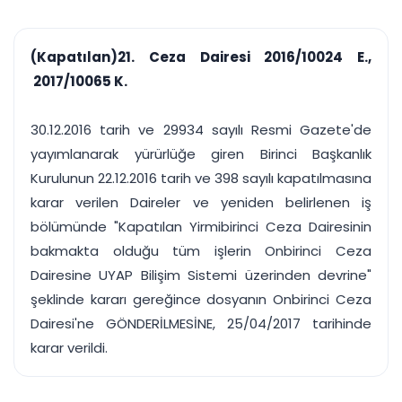
çalışsın
Ajanda ve
Finans ve Kasa
Etkinlikler
Hesap, kasa ve cari
Duruşma ve görev
takibi
(Kapatılan)21. Ceza Dairesi 2016/10024 E.,
takvimi
Raporlar ve Çıkt
2017/10065 K.
Hatırlatma ve
Tek tıkla profesyonel
Bildirim
rapor
Süreleri asla kaçırmayın
30.12.2016 tarih ve 29934 sayılı Resmi Gazete'de
yayımlanarak yürürlüğe giren Birinci Başkanlık
Tek panelde uçtan uca yönetim
UYAP & UETS entegrasyonundan finansa, hepsi bir arada.
Kurulunun 22.12.2016 tarih ve 398 sayılı kapatılmasına
Tüm özellikleri inceleyin
Ücretsiz Başlayın
karar verilen Daireler ve yeniden belirlenen iş
bölümünde "Kapatılan Yirmibirinci Ceza Dairesinin
bakmakta olduğu tüm işlerin Onbirinci Ceza
Dairesine UYAP Bilişim Sistemi üzerinden devrine"
şeklinde kararı gereğince dosyanın Onbirinci Ceza
Dairesi'ne GÖNDERİLMESİNE, 25/04/2017 tarihinde
karar verildi.