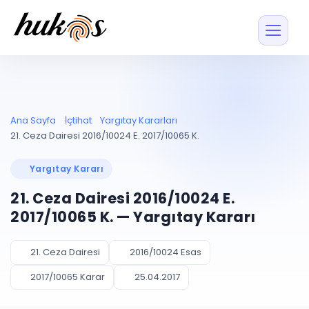
Özellikler
Fiyatlar
ENTEGRASYONLAR
YÖNETİM
UYAP
Dosya ve İçerikl
Ana Sayfa
İçtihat
Yargıtay Kararları
Blog
Entegrasyonu
Tüm dosyalar tek
ekranda
UYAP ile otomatik
21. Ceza Dairesi 2016/10024 E. 2017/10065 K.
senkron
Evrak ve Klasör
İçtihat
UYAP Evrak
Düzenleyin, hızlı erişi
Yargıtay Kararı
Entegrasyonu
İletişim
Kişiler ve İletişi
Evrakları tek tıkla aktarın
21. Ceza Dairesi 2016/10024 E.
Müvekkil ve taraf reh
UETS Entegrasyonu
2017/10065 K. — Yargıtay Kararı
Tebligatları anında
Vekalet Yöneti
Ücretsiz Başlayın
Giriş Yap
görün
Vekaletname ve yetk
takibi
21. Ceza Dairesi
2016/10024 Esas
PLANLAMA & TAKİP
AKILLI & FİNANS
2017/10065 Karar
25.04.2017
Otomasyon
Pano ve Takip
YENİ
Kuralları kurun, sist
Günlük işler tek bakışta