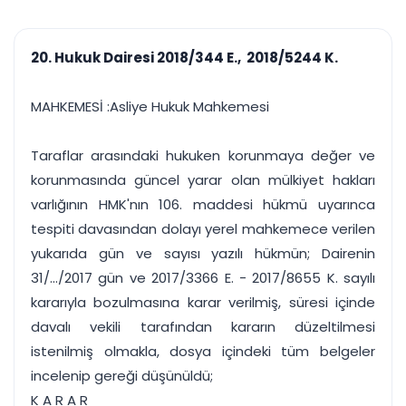
çalışsın
Ajanda ve
Finans ve Kasa
Etkinlikler
Hesap, kasa ve cari
Duruşma ve görev
takibi
20. Hukuk Dairesi 2018/344 E., 2018/5244 K.
takvimi
Raporlar ve Çıkt
Hatırlatma ve
Tek tıkla profesyonel
Bildirim
MAHKEMESİ :Asliye Hukuk Mahkemesi
rapor
Süreleri asla kaçırmayın
Taraflar arasındaki hukuken korunmaya değer ve
Tek panelde uçtan uca yönetim
UYAP & UETS entegrasyonundan finansa, hepsi bir arada.
korunmasında güncel yarar olan mülkiyet hakları
Tüm özellikleri inceleyin
Ücretsiz Başlayın
varlığının HMK'nın 106. maddesi hükmü uyarınca
tespiti davasından dolayı yerel mahkemece verilen
yukarıda gün ve sayısı yazılı hükmün; Dairenin
31/.../2017 gün ve 2017/3366 E. - 2017/8655 K. sayılı
kararıyla bozulmasına karar verilmiş, süresi içinde
davalı vekili tarafından kararın düzeltilmesi
istenilmiş olmakla, dosya içindeki tüm belgeler
incelenip gereği düşünüldü;
K A R A R