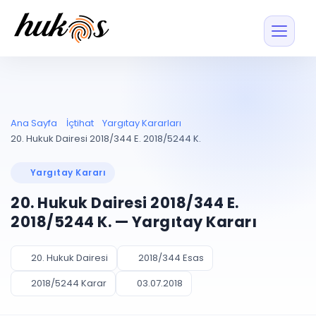
Özellikler
Fiyatlar
ENTEGRASYONLAR
YÖNETİM
UYAP
Dosya ve İçerikl
Ana Sayfa
İçtihat
Yargıtay Kararları
Blog
Entegrasyonu
Tüm dosyalar tek
ekranda
UYAP ile otomatik
20. Hukuk Dairesi 2018/344 E. 2018/5244 K.
senkron
Evrak ve Klasör
İçtihat
UYAP Evrak
Düzenleyin, hızlı erişi
Yargıtay Kararı
Entegrasyonu
İletişim
Kişiler ve İletişi
Evrakları tek tıkla aktarın
20. Hukuk Dairesi 2018/344 E.
Müvekkil ve taraf reh
UETS Entegrasyonu
2018/5244 K. — Yargıtay Kararı
Tebligatları anında
Vekalet Yöneti
Ücretsiz Başlayın
Giriş Yap
görün
Vekaletname ve yetk
takibi
20. Hukuk Dairesi
2018/344 Esas
PLANLAMA & TAKİP
AKILLI & FİNANS
2018/5244 Karar
03.07.2018
Otomasyon
Pano ve Takip
YENİ
Kuralları kurun, sist
Günlük işler tek bakışta