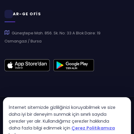
AR-GE OFİS
Güneştepe Mah. 856. Sk. No: 33 A Blok Daire: 19
Osmangazi / Bursa
İnternet sitemizde gizliliğinizi koruyabilmek ve size
daha iyi bir deneyim sunmak için sınırlı sayıda
çerezler yer alır. Kullandığımız çerezler hakkında
Copyright © 2007 - 2026 Hukas | Hukuk Asistan • Tüm Hakları
daha fazla bilgi edinmek için
Çerez Politikamıza
Saklıdır