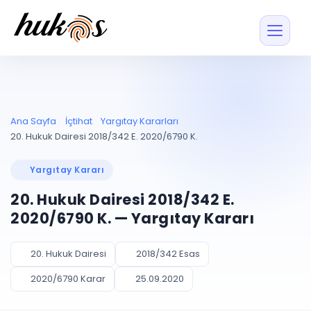
Özellikler
Fiyatlar
ENTEGRASYONLAR
YÖNETİM
UYAP
Dosya ve İçerikl
Ana Sayfa
İçtihat
Yargıtay Kararları
Blog
Entegrasyonu
Tüm dosyalar tek
ekranda
UYAP ile otomatik
20. Hukuk Dairesi 2018/342 E. 2020/6790 K.
senkron
Evrak ve Klasör
İçtihat
UYAP Evrak
Düzenleyin, hızlı erişi
Yargıtay Kararı
Entegrasyonu
İletişim
Kişiler ve İletişi
Evrakları tek tıkla aktarın
20. Hukuk Dairesi 2018/342 E.
Müvekkil ve taraf reh
UETS Entegrasyonu
2020/6790 K. — Yargıtay Kararı
Tebligatları anında
Vekalet Yöneti
Ücretsiz Başlayın
Giriş Yap
görün
Vekaletname ve yetk
takibi
20. Hukuk Dairesi
2018/342 Esas
PLANLAMA & TAKİP
AKILLI & FİNANS
2020/6790 Karar
25.09.2020
Otomasyon
Pano ve Takip
YENİ
Kuralları kurun, sist
Günlük işler tek bakışta