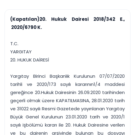
çalışsın
Ajanda ve
Finans ve Kasa
Etkinlikler
Hesap, kasa ve cari
Duruşma ve görev
takibi
(Kapatılan)20. Hukuk Dairesi 2018/342 E.,
takvimi
Raporlar ve Çıkt
2020/6790 K.
Hatırlatma ve
Tek tıkla profesyonel
Bildirim
rapor
Süreleri asla kaçırmayın
T.C.
YARGITAY
Tek panelde uçtan uca yönetim
UYAP & UETS entegrasyonundan finansa, hepsi bir arada.
20. HUKUK DAİRESİ
Tüm özellikleri inceleyin
Ücretsiz Başlayın
Yargıtay Birinci Başkanlık Kurulunun 07/07/2020
tarihli ve 2020/173 sayılı kararının1/4 maddesi
gereğince 20.Hukuk Dairesinin 26.09.2020 tarihinden
geçerli olmak üzere KAPATILMASINA, 28.01.2020 tarih
ve 31022 sayılı Resmi Gazetede yayınlanan Yargıtay
Büyük Genel Kurulunun 23.01.2020 tarih ve 2020/1
sayılı işbölümü kararı ile 20. Hukuk Dairesine verilen
ve bu dairenin arşivinde bulunan bu dosyayı