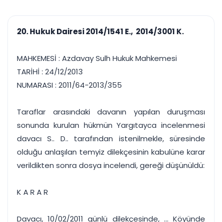
çalışsın
Ajanda ve
Finans ve Kasa
Etkinlikler
Hesap, kasa ve cari
Duruşma ve görev
takibi
20. Hukuk Dairesi 2014/1541 E., 2014/3001 K.
takvimi
Raporlar ve Çıkt
Hatırlatma ve
Tek tıkla profesyonel
Bildirim
MAHKEMESİ : Azdavay Sulh Hukuk Mahkemesi
rapor
Süreleri asla kaçırmayın
TARİHİ : 24/12/2013
NUMARASI : 2011/64-2013/355
Tek panelde uçtan uca yönetim
UYAP & UETS entegrasyonundan finansa, hepsi bir arada.
Tüm özellikleri inceleyin
Ücretsiz Başlayın
Taraflar arasındaki davanın yapılan duruşması
sonunda kurulan hükmün Yargıtayca incelenmesi
davacı S.. D.. tarafından istenilmekle, süresinde
olduğu anlaşılan temyiz dilekçesinin kabulüne karar
verildikten sonra dosya incelendi, gereği düşünüldü:
K A R A R
Davacı, 10/02/2011 günlü dilekçesinde, ... Köyünde