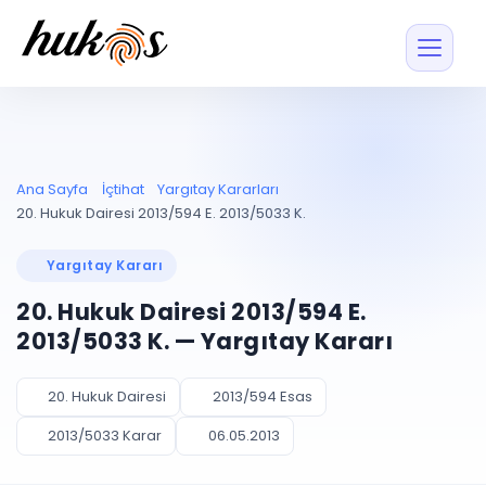
Özellikler
Fiyatlar
ENTEGRASYONLAR
YÖNETİM
UYAP
Dosya ve İçerikl
Ana Sayfa
İçtihat
Yargıtay Kararları
Blog
Entegrasyonu
Tüm dosyalar tek
ekranda
UYAP ile otomatik
20. Hukuk Dairesi 2013/594 E. 2013/5033 K.
senkron
Evrak ve Klasör
İçtihat
UYAP Evrak
Düzenleyin, hızlı erişi
Yargıtay Kararı
Entegrasyonu
İletişim
Kişiler ve İletişi
Evrakları tek tıkla aktarın
20. Hukuk Dairesi 2013/594 E.
Müvekkil ve taraf reh
UETS Entegrasyonu
2013/5033 K. — Yargıtay Kararı
Tebligatları anında
Vekalet Yöneti
Ücretsiz Başlayın
Giriş Yap
görün
Vekaletname ve yetk
takibi
20. Hukuk Dairesi
2013/594 Esas
PLANLAMA & TAKİP
AKILLI & FİNANS
2013/5033 Karar
06.05.2013
Otomasyon
Pano ve Takip
YENİ
Kuralları kurun, sist
Günlük işler tek bakışta