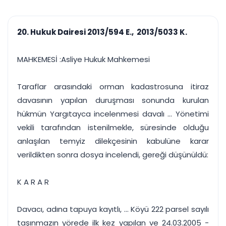
çalışsın
Ajanda ve
Finans ve Kasa
Etkinlikler
Hesap, kasa ve cari
Duruşma ve görev
takibi
20. Hukuk Dairesi 2013/594 E., 2013/5033 K.
takvimi
Raporlar ve Çıkt
Hatırlatma ve
Tek tıkla profesyonel
Bildirim
MAHKEMESİ :Asliye Hukuk Mahkemesi
rapor
Süreleri asla kaçırmayın
Taraflar arasındaki orman kadastrosuna itiraz
Tek panelde uçtan uca yönetim
UYAP & UETS entegrasyonundan finansa, hepsi bir arada.
davasının yapılan duruşması sonunda kurulan
Tüm özellikleri inceleyin
Ücretsiz Başlayın
hükmün Yargıtayca incelenmesi davalı ... Yönetimi
vekili tarafından istenilmekle, süresinde olduğu
anlaşılan temyiz dilekçesinin kabulüne karar
verildikten sonra dosya incelendi, gereği düşünüldü:
K A R A R
Davacı, adına tapuya kayıtlı, ... Köyü 222 parsel sayılı
taşınmazın yörede ilk kez yapılan ve 24.03.2005 -