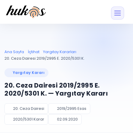
Özellikler
Fiyatlar
ENTEGRASYONLAR
YÖNETİM
UYAP
Dosya ve İçerikl
Ana Sayfa
İçtihat
Yargıtay Kararları
Blog
Entegrasyonu
Tüm dosyalar tek
ekranda
UYAP ile otomatik
20. Ceza Dairesi 2019/2995 E. 2020/5301 K.
senkron
Evrak ve Klasör
İçtihat
UYAP Evrak
Düzenleyin, hızlı erişi
Yargıtay Kararı
Entegrasyonu
İletişim
Kişiler ve İletişi
Evrakları tek tıkla aktarın
20. Ceza Dairesi 2019/2995 E.
Müvekkil ve taraf reh
UETS Entegrasyonu
2020/5301 K. — Yargıtay Kararı
Tebligatları anında
Vekalet Yöneti
Ücretsiz Başlayın
Giriş Yap
görün
Vekaletname ve yetk
takibi
20. Ceza Dairesi
2019/2995 Esas
PLANLAMA & TAKİP
AKILLI & FİNANS
2020/5301 Karar
02.09.2020
Otomasyon
Pano ve Takip
YENİ
Kuralları kurun, sist
Günlük işler tek bakışta