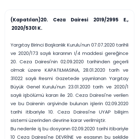
çalışsın
Ajanda ve
Finans ve Kasa
Etkinlikler
Hesap, kasa ve cari
Duruşma ve görev
takibi
(Kapatılan)20. Ceza Dairesi 2019/2995 E.,
takvimi
Raporlar ve Çıkt
2020/5301 K.
Hatırlatma ve
Tek tıkla profesyonel
Bildirim
rapor
Süreleri asla kaçırmayın
Yargıtay Birinci Başkanlık Kurulu'nun 07.07.2020 tarihli
ve 2020/173 sayılı kararının I/4 maddesi gereğince
Tek panelde uçtan uca yönetim
UYAP & UETS entegrasyonundan finansa, hepsi bir arada.
20. Ceza Dairesi'nin 02.09.2020 tarihinden geçerli
Tüm özellikleri inceleyin
Ücretsiz Başlayın
olmak üzere KAPATILMASINA, 28.01.2020 tarih ve
31022 sayılı Resmi Gazetede yayınlanan Yargıtay
Büyük Genel Kurulu'nun 23.01.2020 tarih ve 2020/1
sayılı işbölümü kararı ile 20. Ceza Dairesi'ne verilen
ve bu Dairenin arşivinde bulunan işlerin 02.09.2020
tarihi itibariyle 10. Ceza Dairesi'ne UYAP bilişim
sistemi üzerinden devrine karar verilmiştir.
Bu nedenle iş bu dosyanın 02.09.2020 tarihi itibariyle
10 Ceza Dairesi'ne DEVRİNE ve esasının bu şekilde