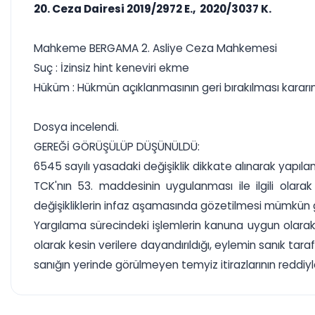
20. Ceza Dairesi 2019/2972 E., 2020/3037 K.
Mahkeme BERGAMA 2. Asliye Ceza Mahkemesi
Suç : İzinsiz hint keneviri ekme
Hüküm : Hükmün açıklanmasının geri bırakılması karar
Dosya incelendi.
GEREĞİ GÖRÜŞÜLÜP DÜŞÜNÜLDÜ:
6545 sayılı yasadaki değişiklik dikkate alınarak yapıl
TCK'nın 53. maddesinin uygulanması ile ilgili olara
değişikliklerin infaz aşamasında gözetilmesi mümkün 
Yargılama sürecindeki işlemlerin kanuna uygun olarak yap
olarak kesin verilere dayandırıldığı, eylemin sanık taraf
sanığın yerinde görülmeyen temyiz itirazlarının reddiyle