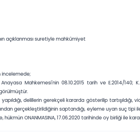
ının açıklanması suretiyle mahkûmiyet
an incelemede;
k Anayasa Mahkemesi'nin 08.10.2015 tarih ve E.2014/140; K.
görülmüştür.
ıldığı, delillerin gerekçeli kararda gösterilip tartışıldığı, 
ından gerçekleştirildiğinin saptandığı, eyleme uyan suç tipi il
, hükmün ONANMASINA, 17.06.2020 tarihinde oy birliği ile karar 