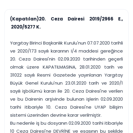
çalışsın
Ajanda ve
Finans ve Kasa
Etkinlikler
Hesap, kasa ve cari
Duruşma ve görev
takibi
(Kapatılan)20. Ceza Dairesi 2019/2966 E.,
takvimi
Raporlar ve Çıkt
2020/5277 K.
Hatırlatma ve
Tek tıkla profesyonel
Bildirim
rapor
Süreleri asla kaçırmayın
Yargıtay Birinci Başkanlık Kurulu'nun 07.07.2020 tarihli
ve 2020/173 sayılı kararının I/4 maddesi gereğince
Tek panelde uçtan uca yönetim
UYAP & UETS entegrasyonundan finansa, hepsi bir arada.
20. Ceza Dairesi'nin 02.09.2020 tarihinden geçerli
Tüm özellikleri inceleyin
Ücretsiz Başlayın
olmak üzere KAPATILMASINA, 28.01.2020 tarih ve
31022 sayılı Resmi Gazetede yayınlanan Yargıtay
Büyük Genel Kurulu'nun 23.01.2020 tarih ve 2020/1
sayılı işbölümü kararı ile 20. Ceza Dairesi'ne verilen
ve bu Dairenin arşivinde bulunan işlerin 02.09.2020
tarihi itibariyle 10. Ceza Dairesi'ne UYAP bilişim
sistemi üzerinden devrine karar verilmiştir.
Bu nedenle iş bu dosyanın 02.09.2020 tarihi itibariyle
10 Ceza Dairesi'ne DEVRİNE ve esasının bu şekilde