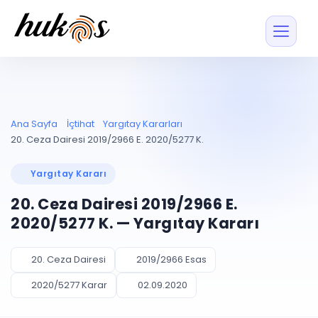
Özellikler
Fiyatlar
ENTEGRASYONLAR
YÖNETİM
UYAP
Dosya ve İçerikl
Ana Sayfa
İçtihat
Yargıtay Kararları
Blog
Entegrasyonu
Tüm dosyalar tek
ekranda
UYAP ile otomatik
20. Ceza Dairesi 2019/2966 E. 2020/5277 K.
senkron
Evrak ve Klasör
İçtihat
UYAP Evrak
Düzenleyin, hızlı erişi
Yargıtay Kararı
Entegrasyonu
İletişim
Kişiler ve İletişi
Evrakları tek tıkla aktarın
20. Ceza Dairesi 2019/2966 E.
Müvekkil ve taraf reh
UETS Entegrasyonu
2020/5277 K. — Yargıtay Kararı
Tebligatları anında
Vekalet Yöneti
Ücretsiz Başlayın
Giriş Yap
görün
Vekaletname ve yetk
takibi
20. Ceza Dairesi
2019/2966 Esas
PLANLAMA & TAKİP
AKILLI & FİNANS
2020/5277 Karar
02.09.2020
Otomasyon
Pano ve Takip
YENİ
Kuralları kurun, sist
Günlük işler tek bakışta