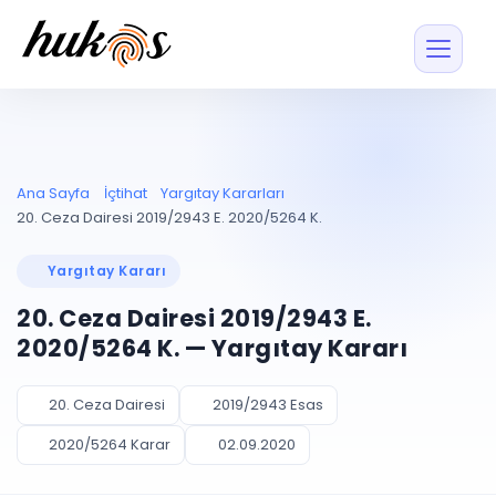
Özellikler
Fiyatlar
ENTEGRASYONLAR
YÖNETİM
UYAP
Dosya ve İçerikl
Ana Sayfa
İçtihat
Yargıtay Kararları
Blog
Entegrasyonu
Tüm dosyalar tek
ekranda
UYAP ile otomatik
20. Ceza Dairesi 2019/2943 E. 2020/5264 K.
senkron
Evrak ve Klasör
İçtihat
UYAP Evrak
Düzenleyin, hızlı erişi
Yargıtay Kararı
Entegrasyonu
İletişim
Kişiler ve İletişi
Evrakları tek tıkla aktarın
20. Ceza Dairesi 2019/2943 E.
Müvekkil ve taraf reh
UETS Entegrasyonu
2020/5264 K. — Yargıtay Kararı
Tebligatları anında
Vekalet Yöneti
Ücretsiz Başlayın
Giriş Yap
görün
Vekaletname ve yetk
takibi
20. Ceza Dairesi
2019/2943 Esas
PLANLAMA & TAKİP
AKILLI & FİNANS
2020/5264 Karar
02.09.2020
Otomasyon
Pano ve Takip
YENİ
Kuralları kurun, sist
Günlük işler tek bakışta