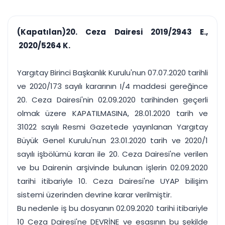
çalışsın
Ajanda ve
Finans ve Kasa
Etkinlikler
Hesap, kasa ve cari
Duruşma ve görev
takibi
(Kapatılan)20. Ceza Dairesi 2019/2943 E.,
takvimi
Raporlar ve Çıkt
2020/5264 K.
Hatırlatma ve
Tek tıkla profesyonel
Bildirim
rapor
Süreleri asla kaçırmayın
Yargıtay Birinci Başkanlık Kurulu'nun 07.07.2020 tarihli
ve 2020/173 sayılı kararının I/4 maddesi gereğince
Tek panelde uçtan uca yönetim
UYAP & UETS entegrasyonundan finansa, hepsi bir arada.
20. Ceza Dairesi'nin 02.09.2020 tarihinden geçerli
Tüm özellikleri inceleyin
Ücretsiz Başlayın
olmak üzere KAPATILMASINA, 28.01.2020 tarih ve
31022 sayılı Resmi Gazetede yayınlanan Yargıtay
Büyük Genel Kurulu'nun 23.01.2020 tarih ve 2020/1
sayılı işbölümü kararı ile 20. Ceza Dairesi'ne verilen
ve bu Dairenin arşivinde bulunan işlerin 02.09.2020
tarihi itibariyle 10. Ceza Dairesi'ne UYAP bilişim
sistemi üzerinden devrine karar verilmiştir.
Bu nedenle iş bu dosyanın 02.09.2020 tarihi itibariyle
10 Ceza Dairesi'ne DEVRİNE ve esasının bu şekilde