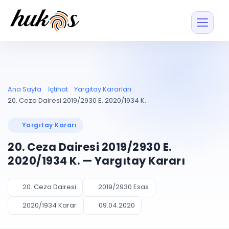
Özellikler
Fiyatlar
ENTEGRASYONLAR
YÖNETİM
UYAP
Dosya ve İçerikl
Ana Sayfa
İçtihat
Yargıtay Kararları
Blog
Entegrasyonu
Tüm dosyalar tek
ekranda
UYAP ile otomatik
20. Ceza Dairesi 2019/2930 E. 2020/1934 K.
senkron
Evrak ve Klasör
İçtihat
UYAP Evrak
Düzenleyin, hızlı erişi
Yargıtay Kararı
Entegrasyonu
İletişim
Kişiler ve İletişi
Evrakları tek tıkla aktarın
20. Ceza Dairesi 2019/2930 E.
Müvekkil ve taraf reh
UETS Entegrasyonu
2020/1934 K. — Yargıtay Kararı
Tebligatları anında
Vekalet Yöneti
Ücretsiz Başlayın
Giriş Yap
görün
Vekaletname ve yetk
takibi
20. Ceza Dairesi
2019/2930 Esas
PLANLAMA & TAKİP
AKILLI & FİNANS
2020/1934 Karar
09.04.2020
Otomasyon
Pano ve Takip
YENİ
Kuralları kurun, sist
Günlük işler tek bakışta