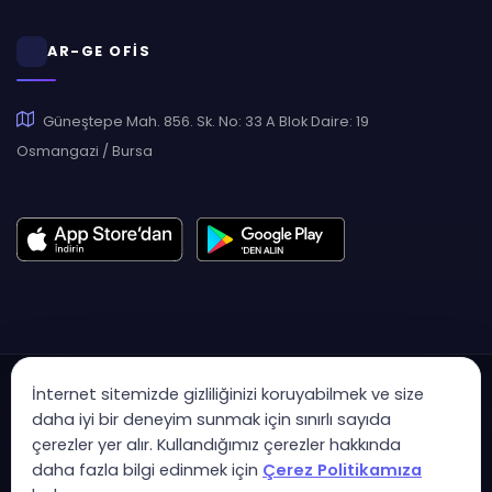
AR-GE OFİS
Güneştepe Mah. 856. Sk. No: 33 A Blok Daire: 19
Osmangazi / Bursa
İnternet sitemizde gizliliğinizi koruyabilmek ve size
daha iyi bir deneyim sunmak için sınırlı sayıda
çerezler yer alır. Kullandığımız çerezler hakkında
Copyright © 2007 - 2026 Hukas | Hukuk Asistan • Tüm Hakları
daha fazla bilgi edinmek için
Çerez Politikamıza
Saklıdır