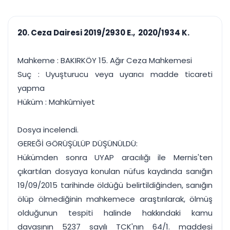
çalışsın
Ajanda ve
Finans ve Kasa
Etkinlikler
Hesap, kasa ve cari
Duruşma ve görev
takibi
20. Ceza Dairesi 2019/2930 E., 2020/1934 K.
takvimi
Raporlar ve Çıkt
Hatırlatma ve
Tek tıkla profesyonel
Bildirim
Mahkeme : BAKIRKÖY 15. Ağır Ceza Mahkemesi
rapor
Süreleri asla kaçırmayın
Suç : Uyuşturucu veya uyarıcı madde ticareti
yapma
Tek panelde uçtan uca yönetim
UYAP & UETS entegrasyonundan finansa, hepsi bir arada.
Hüküm : Mahkûmiyet
Tüm özellikleri inceleyin
Ücretsiz Başlayın
Dosya incelendi.
GEREĞİ GÖRÜŞÜLÜP DÜŞÜNÜLDÜ:
Hükümden sonra UYAP aracılığı ile Mernis'ten
çıkartılan dosyaya konulan nüfus kaydında sanığın
19/09/2015 tarihinde öldüğü belirtildiğinden, sanığın
ölüp ölmediğinin mahkemece araştırılarak, ölmüş
olduğunun tespiti halinde hakkındaki kamu
davasının 5237 sayılı TCK'nın 64/1. maddesi