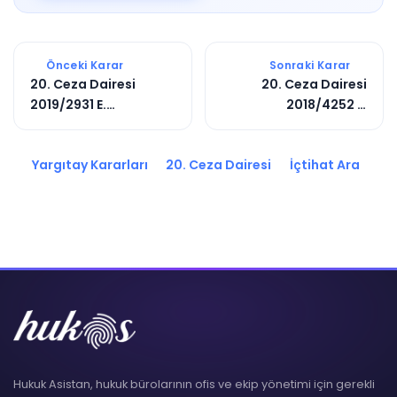
Önceki Karar
Sonraki Karar
20. Ceza Dairesi
20. Ceza Dairesi
2019/2931 E.
2018/4252 E.
2020/5256 K.
2018/2983 K.
Yargıtay Kararları
20. Ceza Dairesi
İçtihat Ara
Hukuk Asistan, hukuk bürolarının ofis ve ekip yönetimi için gerekli