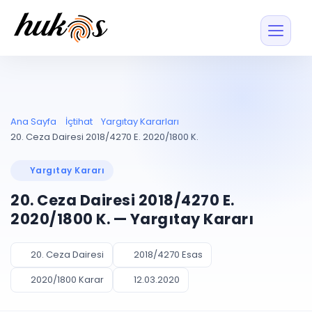
Özellikler
Fiyatlar
ENTEGRASYONLAR
YÖNETİM
UYAP
Dosya ve İçerikl
Ana Sayfa
İçtihat
Yargıtay Kararları
Blog
Entegrasyonu
Tüm dosyalar tek
ekranda
UYAP ile otomatik
20. Ceza Dairesi 2018/4270 E. 2020/1800 K.
senkron
Evrak ve Klasör
İçtihat
UYAP Evrak
Düzenleyin, hızlı erişi
Yargıtay Kararı
Entegrasyonu
İletişim
Kişiler ve İletişi
Evrakları tek tıkla aktarın
20. Ceza Dairesi 2018/4270 E.
Müvekkil ve taraf reh
UETS Entegrasyonu
2020/1800 K. — Yargıtay Kararı
Tebligatları anında
Vekalet Yöneti
Ücretsiz Başlayın
Giriş Yap
görün
Vekaletname ve yetk
takibi
20. Ceza Dairesi
2018/4270 Esas
PLANLAMA & TAKİP
AKILLI & FİNANS
2020/1800 Karar
12.03.2020
Otomasyon
Pano ve Takip
YENİ
Kuralları kurun, sist
Günlük işler tek bakışta