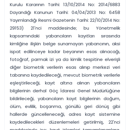
Kurulu Kararının Tarihi: 13/10/2014 No: 2014/6883
Dayandığı Kanunun Tarihi: 04/04/2013 No: 6458
Yayımlandığı Resmi Gazetenin Tarihi: 22/10/2014 No:
29153) 21'nci maddesinde; bu Yönetmelik
kapsamındaki yabancıların kayıtları sırasında
kimliğine ilişkin belge sunamayan yabancının, aksi
ispat edilinceye kadar beyanının esas alınacağı,
fotoğraf, parmak izi ya da kimlik tespitine elverişli
diğer biometrik verilerin esas alınıp merkezi veri
tabanına kaydedileceği, mevcut biometrik verilerle
eşleştirileceği, kayıt altına alınan yabancıların
bilgilerinin derhal Göç İdaresi Genel Müdürlüğüne
bildirileceği, yabancıların kayıt bilgilerinin doğum,
ölüm, evlilik, boşanma, gönüllü geri dönüş gibi
hallerde güncelleneceği, adres kayıt sistemine
kaydedilecekleri düzenlemeleri getirilmiş, 22'nci
maddesinde ise; kayıt işlemleri tamamlananlara,