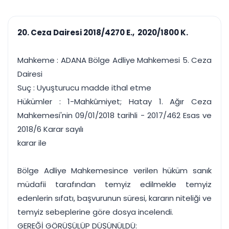
çalışsın
Ajanda ve
Finans ve Kasa
Etkinlikler
Hesap, kasa ve cari
Duruşma ve görev
takibi
20. Ceza Dairesi 2018/4270 E., 2020/1800 K.
takvimi
Raporlar ve Çıkt
Hatırlatma ve
Tek tıkla profesyonel
Bildirim
Mahkeme : ADANA Bölge Adliye Mahkemesi 5. Ceza
rapor
Süreleri asla kaçırmayın
Dairesi
Suç : Uyuşturucu madde ithal etme
Tek panelde uçtan uca yönetim
UYAP & UETS entegrasyonundan finansa, hepsi bir arada.
Hükümler : 1-Mahkûmiyet; Hatay 1. Ağır Ceza
Tüm özellikleri inceleyin
Ücretsiz Başlayın
Mahkemesi'nin 09/01/2018 tarihli - 2017/462 Esas ve
2018/6 Karar sayılı
karar ile
Bölge Adliye Mahkemesince verilen hüküm sanık
müdafii tarafından temyiz edilmekle temyiz
edenlerin sıfatı, başvurunun süresi, kararın niteliği ve
temyiz sebeplerine göre dosya incelendi.
GEREĞİ GÖRÜŞÜLÜP DÜŞÜNÜLDÜ: