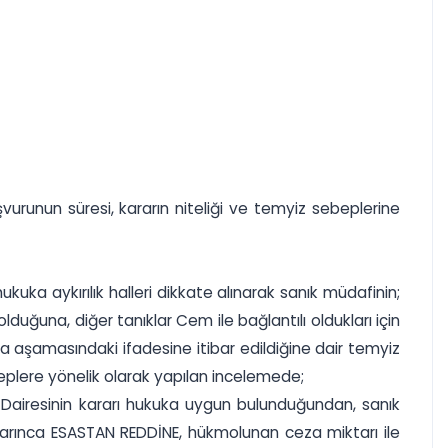
urunun süresi, kararın niteliği ve temyiz sebeplerine
uka aykırılık halleri dikkate alınarak sanık müdafinin;
uğuna, diğer tanıklar Cem ile bağlantılı oldukları için
a aşamasındaki ifadesine itibar edildiğine dair temyiz
plere yönelik olarak yapılan incelemede;
airesinin kararı hukuka uygun bulunduğundan, sanık
rınca ESASTAN REDDİNE, hükmolunan ceza miktarı ile