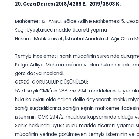
20. Ceza Dairesi 2018/4269 E., 2019/3803 K.
Mahkeme : İSTANBUL Bölge Adliye Mahkemesi 5. Ceza 
Suç : Uyuşturucu madde ticareti yapma
Hüküm : Mahkûmiyet; İstanbul Anadolu 4. Ağır Ceza 
Temyiz incelemesi; sanık müdafinin süresinde duruşma 
Bölge Adliye Mahkemesi'nce verilen hüküm sanık müdaf
göre dosya incelendi.
GEREĞİ GÖRÜŞÜLÜP DÜŞÜNÜLDÜ:
5271 sayılı CMK'nın 288. ve 294. maddelerinde yer alan
hukuka aykırı elde edilen delile dayanarak mahkumiyet 
sanığı suçladıklarına, sanığın eşinin mahkeme ifadesi
isteminin, CMK 294/2. maddesi kapsamında olduğu ve h
Sanık hakkında uyuşturucu madde ticareti yapma su
müdafinin yerinde görülmeyen temyiz isteminin ve d