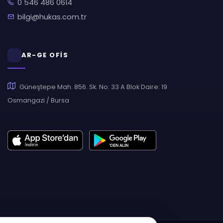
0 546 486 0614
bilgi@hukas.com.tr
AR-GE OFİS
Güneştepe Mah. 856. Sk. No: 33 A Blok Daire: 19
Osmangazi / Bursa