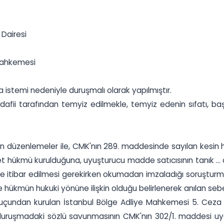
Dairesi
Mahkemesi
istemi nedeniyle duruşmalı olarak yapılmıştır.
ii tarafından temyiz edilmekle, temyiz edenin sıfatı, başv
 düzenlemeler ile, CMK'nın 289. maddesinde sayılan kesin huk
hükmü kurulduğuna, uyuşturucu madde satıcısının tanık ... old
ne itibar edilmesi gerekirken okumadan imzaladığı soruşturm
ükmün hukuki yönüne ilişkin olduğu belirlenerek anılan sebe
çundan kurulan İstanbul Bölge Adliye Mahkemesi 5. Ceza D
uruşmadaki sözlü savunmasının CMK'nın 302/1. maddesi uya