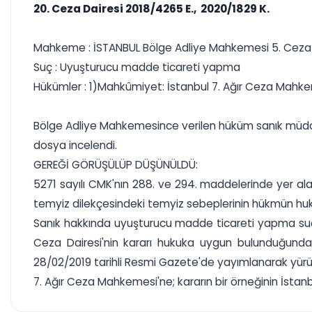
20. Ceza Dairesi 2018/4265 E., 2020/1829 K.
Mahkeme : İSTANBUL Bölge Adliye Mahkemesi 5. Ceza 
Suç : Uyuşturucu madde ticareti yapma
Hükümler : 1)Mahkûmiyet: İstanbul 7. Ağır Ceza Mahkeme
Bölge Adliye Mahkemesince verilen hüküm sanık müdafii
dosya incelendi.
GEREĞİ GÖRÜŞÜLÜP DÜŞÜNÜLDÜ:
5271 sayılı CMK'nın 288. ve 294. maddelerinde yer ala
temyiz dilekçesindeki temyiz sebeplerinin hükmün huku
Sanık hakkında uyuşturucu madde ticareti yapma suçun
Ceza Dairesi'nin kararı hukuka uygun bulunduğunda
28/02/2019 tarihli Resmi Gazete'de yayımlanarak yürür
7. Ağır Ceza Mahkemesi'ne; kararın bir örneğinin İstanbu