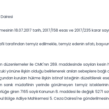
Dairesi
sinin 18.07.2017 tarih, 2017/158 esas ve 2017/235 karar sayıl
 tarafından temyiz edilmekle, temyiz edenin sıfatı, başvurun
n düzenlemeler ile CMK'nın 289. maddesinde sayılan kesin huku
ki yönüne ilişkin olduğu belirlenerek anılan sebeplere bağlı 
dan kurulan hükme ilişkin istinaf isteğinin düzeltilerek es
n sanık müdafiinin yerinde görülmeyen temyiz isteklerini
lüğe giren 7165 sayılı Kanunun 8. maddesi ile değişik 5271 sa
l Bölge Adliye Mahkemesi 5. Ceza Dairesi'ne gönderilmesine, 12