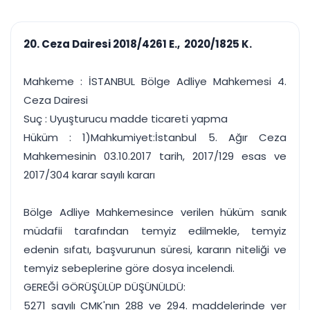
çalışsın
Ajanda ve
Finans ve Kasa
Etkinlikler
Hesap, kasa ve cari
Duruşma ve görev
takibi
20. Ceza Dairesi 2018/4261 E., 2020/1825 K.
takvimi
Raporlar ve Çıkt
Hatırlatma ve
Tek tıkla profesyonel
Bildirim
Mahkeme : İSTANBUL Bölge Adliye Mahkemesi 4.
rapor
Süreleri asla kaçırmayın
Ceza Dairesi
Suç : Uyuşturucu madde ticareti yapma
Tek panelde uçtan uca yönetim
UYAP & UETS entegrasyonundan finansa, hepsi bir arada.
Hüküm : 1)Mahkumiyet:İstanbul 5. Ağır Ceza
Tüm özellikleri inceleyin
Ücretsiz Başlayın
Mahkemesinin 03.10.2017 tarih, 2017/129 esas ve
2017/304 karar sayılı kararı
Bölge Adliye Mahkemesince verilen hüküm sanık
müdafii tarafından temyiz edilmekle, temyiz
edenin sıfatı, başvurunun süresi, kararın niteliği ve
temyiz sebeplerine göre dosya incelendi.
GEREĞİ GÖRÜŞÜLÜP DÜŞÜNÜLDÜ:
5271 sayılı CMK'nın 288 ve 294. maddelerinde yer