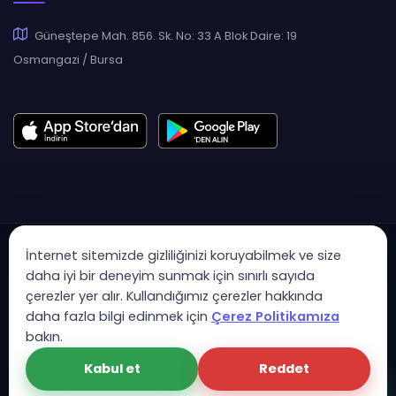
Güneştepe Mah. 856. Sk. No: 33 A Blok Daire: 19
Osmangazi / Bursa
İnternet sitemizde gizliliğinizi koruyabilmek ve size
daha iyi bir deneyim sunmak için sınırlı sayıda
çerezler yer alır. Kullandığımız çerezler hakkında
Copyright © 2007 - 2026 Hukas | Hukuk Asistan • Tüm Hakları
daha fazla bilgi edinmek için
Çerez Politikamıza
Saklıdır
bakın.
KVK Aydınlatma Metni
Gizlilik Politikası
Güvenlik Sözleşmesi
Kabul et
Reddet
Çerez Politikası