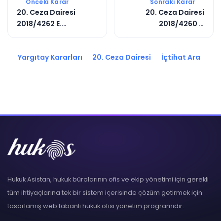
Önceki Karar
Sonraki Karar
20. Ceza Dairesi
20. Ceza Dairesi
2018/4262 E.
2018/4260 E.
2020/13730 K.
2020/1826 K.
Yargıtay Kararları
20. Ceza Dairesi
İçtihat Ara
Hukuk Asistan, hukuk bürolarının ofis ve ekip yönetimi için gerekli
tüm ihtiyaçlarına tek bir sistem içerisinde çözüm getirmek için
tasarlamış web tabanlı hukuk ofisi yönetim programıdır.