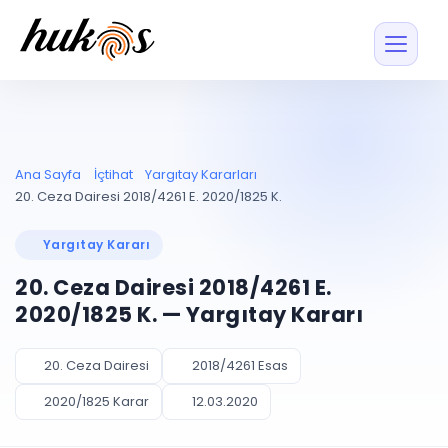
Özellikler
Fiyatlar
ENTEGRASYONLAR
YÖNETİM
UYAP
Dosya ve İçerikl
Ana Sayfa
İçtihat
Yargıtay Kararları
Blog
Entegrasyonu
Tüm dosyalar tek
ekranda
UYAP ile otomatik
20. Ceza Dairesi 2018/4261 E. 2020/1825 K.
senkron
Evrak ve Klasör
İçtihat
UYAP Evrak
Düzenleyin, hızlı erişi
Yargıtay Kararı
Entegrasyonu
İletişim
Kişiler ve İletişi
Evrakları tek tıkla aktarın
20. Ceza Dairesi 2018/4261 E.
Müvekkil ve taraf reh
UETS Entegrasyonu
2020/1825 K. — Yargıtay Kararı
Tebligatları anında
Vekalet Yöneti
Ücretsiz Başlayın
Giriş Yap
görün
Vekaletname ve yetk
takibi
20. Ceza Dairesi
2018/4261 Esas
PLANLAMA & TAKİP
AKILLI & FİNANS
2020/1825 Karar
12.03.2020
Otomasyon
Pano ve Takip
YENİ
Kuralları kurun, sist
Günlük işler tek bakışta